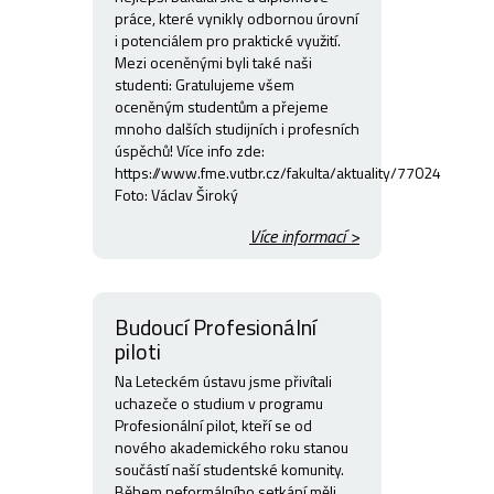
práce, které vynikly odbornou úrovní
i potenciálem pro praktické využití.
Mezi oceněnými byli také naši
studenti: Gratulujeme všem
oceněným studentům a přejeme
mnoho dalších studijních i profesních
úspěchů! Více info zde:
https://www.fme.vutbr.cz/fakulta/aktuality/77024
Foto: Václav Široký
Více informací >
Budoucí Profesionální
piloti
Na Leteckém ústavu jsme přivítali
uchazeče o studium v programu
Profesionální pilot, kteří se od
nového akademického roku stanou
součástí naší studentské komunity.
Během neformálního setkání měli