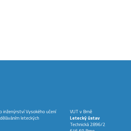
ho inženýrství Vysokého učení
VUT v Brně
zděláváním leteckých
Letecký ústav
Technická 2896/2
616 69 Brno