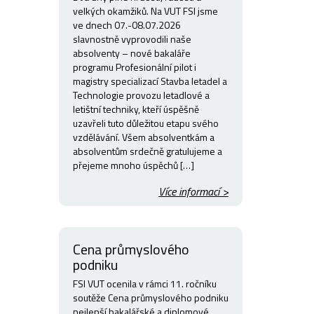
velkých okamžiků. Na VUT FSI jsme
ve dnech 07.-08.07.2026
slavnostně vyprovodili naše
absolventy – nové bakaláře
programu Profesionální pilot i
magistry specializací Stavba letadel a
Technologie provozu letadlové a
letištní techniky, kteří úspěšně
uzavřeli tuto důležitou etapu svého
vzdělávání. Všem absolventkám a
absolventům srdečně gratulujeme a
přejeme mnoho úspěchů […]
Více informací >
Cena průmyslového
podniku
FSI VUT ocenila v rámci 11. ročníku
soutěže Cena průmyslového podniku
nejlepší bakalářské a diplomové