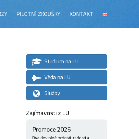
RZY
PILOTNÍ ZKOUŠKY
KONTAKT
Studium na LU
Věda na LU
Služby
Zajímavosti z LU
Promoce 2026
Dva dny plné hrdosti, radosti a