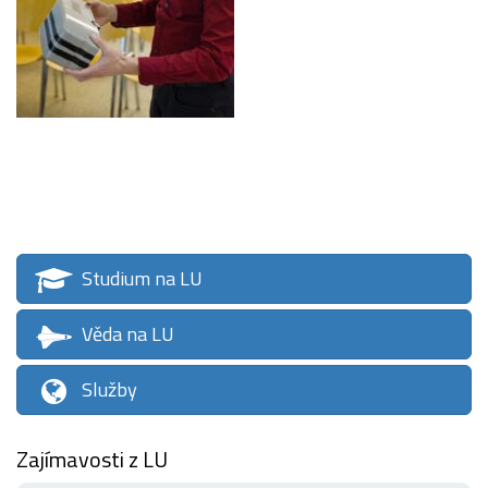
Studium na LU
Věda na LU
Služby
Zajímavosti z LU