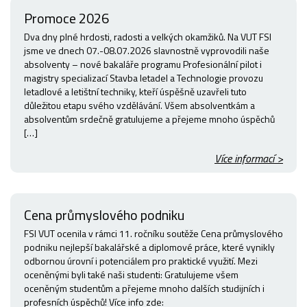
Promoce 2026
Dva dny plné hrdosti, radosti a velkých okamžiků. Na VUT FSI
jsme ve dnech 07.-08.07.2026 slavnostně vyprovodili naše
absolventy – nové bakaláře programu Profesionální pilot i
magistry specializací Stavba letadel a Technologie provozu
letadlové a letištní techniky, kteří úspěšně uzavřeli tuto
důležitou etapu svého vzdělávání. Všem absolventkám a
absolventům srdečně gratulujeme a přejeme mnoho úspěchů
[…]
Více informací >
Cena průmyslového podniku
FSI VUT ocenila v rámci 11. ročníku soutěže Cena průmyslového
podniku nejlepší bakalářské a diplomové práce, které vynikly
odbornou úrovní i potenciálem pro praktické využití. Mezi
oceněnými byli také naši studenti: Gratulujeme všem
oceněným studentům a přejeme mnoho dalších studijních i
profesních úspěchů! Více info zde: