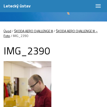
Letecký ústav
Togg
navig
Úvod
/
ŠKODA AERO CHALLENGE III
/
ŠKODA AERO CHALLENGE III –
Foto
/
IMG_2390
IMG_2390