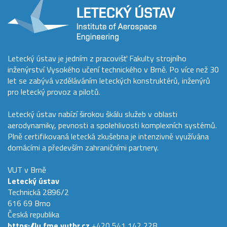
Letecký ústav je jedním z pracovišť Fakulty strojního
inženýrství Vysokého učení technického v Brně. Po více než 30
let se zabývá vzděláváním leteckých konstruktérů, inženýrů
pro letecký provoz a pilotů.
Letecký ústav nabízí širokou škálu služeb v oblasti
aerodynamiky, pevnosti a spolehlivosti komplexních systémů.
Plně certifikovaná letecká zkušebna je intenzivně využívána
domácími a především zahraničními partnery.
VUT v Brně
Letecký ústav
Technická 2896/2
616 69 Brno
Česká republika
https://lu.fme.vutbr.cz
+420 541 142 228