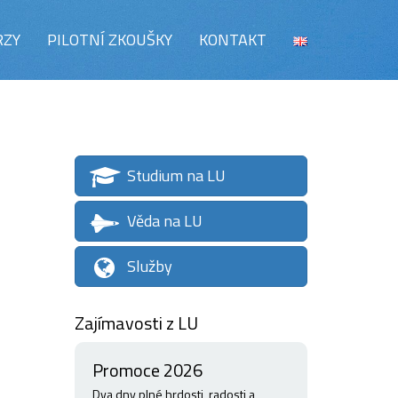
RZY
PILOTNÍ ZKOUŠKY
KONTAKT
Studium na LU
Věda na LU
Služby
Zajímavosti z LU
Promoce 2026
Dva dny plné hrdosti, radosti a