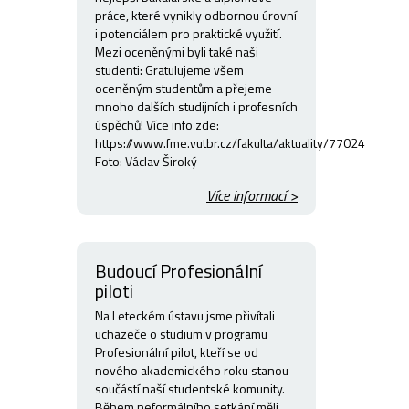
práce, které vynikly odbornou úrovní
i potenciálem pro praktické využití.
Mezi oceněnými byli také naši
studenti: Gratulujeme všem
oceněným studentům a přejeme
mnoho dalších studijních i profesních
úspěchů! Více info zde:
https://www.fme.vutbr.cz/fakulta/aktuality/77024
Foto: Václav Široký
Více informací >
Budoucí Profesionální
piloti
Na Leteckém ústavu jsme přivítali
uchazeče o studium v programu
Profesionální pilot, kteří se od
nového akademického roku stanou
součástí naší studentské komunity.
Během neformálního setkání měli