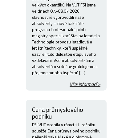
velkých okamžiků. Na VUT FSI jsme
ve dnech 07.-08.07.2026
slavnostně vyprovodili naše
absolventy – nové bakaláře
programu Profesionální pilot i
magistry specializací Stavba letadel a
Technologie provozu letadlové a
letištní techniky, kteří úspěšně
uzavřeli tuto důležitou etapu svého
vzdělávání. Všem absolventkám a
absolventům srdečně gratulujeme a
přejeme mnoho úspěchů […]
Více informací >
Cena průmyslového
podniku
FSI VUT ocenila v rámci 11. ročníku
soutěže Cena průmyslového podniku
nejlepší bakalářské a diplomové