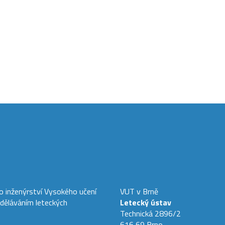
ho inženýrství Vysokého učení
VUT v Brně
zděláváním leteckých
Letecký ústav
Technická 2896/2
616 69 Brno