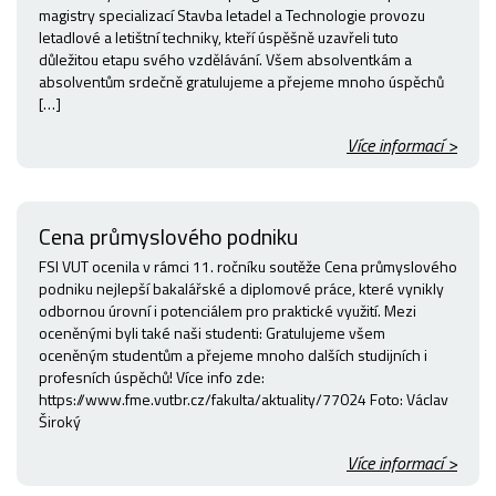
magistry specializací Stavba letadel a Technologie provozu
letadlové a letištní techniky, kteří úspěšně uzavřeli tuto
důležitou etapu svého vzdělávání. Všem absolventkám a
absolventům srdečně gratulujeme a přejeme mnoho úspěchů
[…]
Více informací >
Cena průmyslového podniku
FSI VUT ocenila v rámci 11. ročníku soutěže Cena průmyslového
podniku nejlepší bakalářské a diplomové práce, které vynikly
odbornou úrovní i potenciálem pro praktické využití. Mezi
oceněnými byli také naši studenti: Gratulujeme všem
oceněným studentům a přejeme mnoho dalších studijních i
profesních úspěchů! Více info zde:
https://www.fme.vutbr.cz/fakulta/aktuality/77024 Foto: Václav
Široký
Více informací >