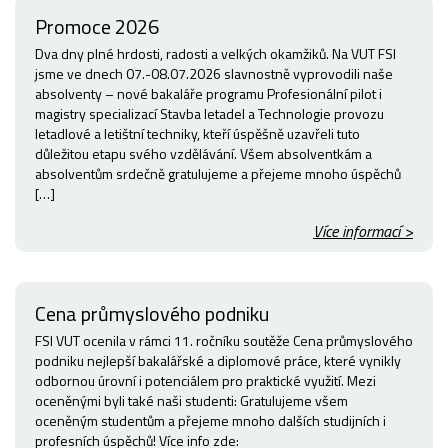
Promoce 2026
Dva dny plné hrdosti, radosti a velkých okamžiků. Na VUT FSI
jsme ve dnech 07.-08.07.2026 slavnostně vyprovodili naše
absolventy – nové bakaláře programu Profesionální pilot i
magistry specializací Stavba letadel a Technologie provozu
letadlové a letištní techniky, kteří úspěšně uzavřeli tuto
důležitou etapu svého vzdělávání. Všem absolventkám a
absolventům srdečně gratulujeme a přejeme mnoho úspěchů
[…]
Více informací >
Cena průmyslového podniku
FSI VUT ocenila v rámci 11. ročníku soutěže Cena průmyslového
podniku nejlepší bakalářské a diplomové práce, které vynikly
odbornou úrovní i potenciálem pro praktické využití. Mezi
oceněnými byli také naši studenti: Gratulujeme všem
oceněným studentům a přejeme mnoho dalších studijních i
profesních úspěchů! Více info zde: