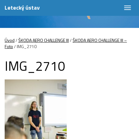
Letecký ústav
Togg
navig
Úvod
/
ŠKODA AERO CHALLENGE III
/
ŠKODA AERO CHALLENGE III –
Foto
/
IMG_2710
IMG_2710