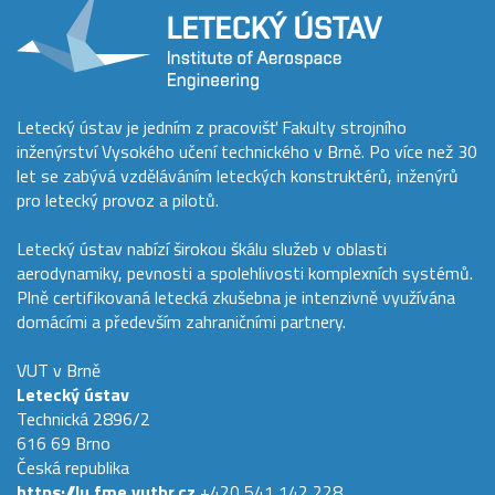
Letecký ústav je jedním z pracovišť Fakulty strojního
inženýrství Vysokého učení technického v Brně. Po více než 30
let se zabývá vzděláváním leteckých konstruktérů, inženýrů
pro letecký provoz a pilotů.
Letecký ústav nabízí širokou škálu služeb v oblasti
aerodynamiky, pevnosti a spolehlivosti komplexních systémů.
Plně certifikovaná letecká zkušebna je intenzivně využívána
domácími a především zahraničními partnery.
VUT v Brně
Letecký ústav
Technická 2896/2
616 69 Brno
Česká republika
https://lu.fme.vutbr.cz
+420 541 142 228