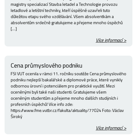
magistry specializací Stavba letadel a Technologie provozu
letadlové a letištní techniky, kteří úspěšně uzavřeli tuto
důležitou etapu svého vzdělávání. Všem absolventkám a
absolventům srdečně gratulujeme a přejeme mnoho úspěchů
[…]
Více informací >
Cena průmyslového podniku
FSI VUT ocenila v rámci 11. ročníku soutěže Cena průmyslového
podniku nejlepší bakalářské a diplomové práce, které vynikly
odbornou úrovní i potenciálem pro praktické využití. Mezi
oceněnými byli také naši studenti: Gratulujeme všem
oceněným studentům a přejeme mnoho dalších studijních i
profesních úspěchů! Více info zde:
https://www.fme.vutbr.cz/fakulta/aktuality/77024 Foto: Václav
Široký
Více informací >