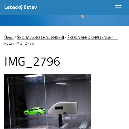
Letecký ústav
Togg
navig
Úvod
/
ŠKODA AERO CHALLENGE III
/
ŠKODA AERO CHALLENGE III –
Foto
/
IMG_2796
IMG_2796