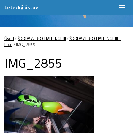
Letecký ústav
Togg
navig
Úvod
/
ŠKODA AERO CHALLENGE III
/
ŠKODA AERO CHALLENGE III –
Foto
/
IMG_2855
IMG_2855