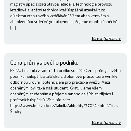
magistry specializací Stavba letadel a Technologie provozu
letadlové a letištní techniky, kteří úspěšně uzavřeli tuto
důležitou etapu svého vzdělávání. Všem absolventkám a
absolventům srdečně gratulujeme a přejeme mnoho úspěchů
[…]
Více informací >
Cena průmyslového podniku
FSI VUT ocenila v rámci 11. ročníku soutěže Cena průmyslového
podniku nejlepší bakalářské a diplomové práce, které vynikly
odbornou úrovní i potenciálem pro praktické využití. Mezi
oceněnými byli také naši studenti: Gratulujeme všem
oceněným studentům a přejeme mnoho dalších studijních i
profesních úspěchů! Více info zde:
https://www.fme.vutbr.cz/fakulta/aktuality/77024 Foto: Václav
Široký
Více informací >