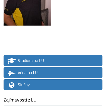
Studium na LU
Věda na LU
Služby
Zajímavosti z LU