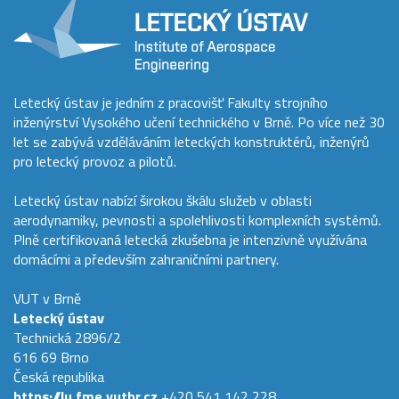
Letecký ústav je jedním z pracovišť Fakulty strojního
inženýrství Vysokého učení technického v Brně. Po více než 30
let se zabývá vzděláváním leteckých konstruktérů, inženýrů
pro letecký provoz a pilotů.
Letecký ústav nabízí širokou škálu služeb v oblasti
aerodynamiky, pevnosti a spolehlivosti komplexních systémů.
Plně certifikovaná letecká zkušebna je intenzivně využívána
domácími a především zahraničními partnery.
VUT v Brně
Letecký ústav
Technická 2896/2
616 69 Brno
Česká republika
https://lu.fme.vutbr.cz
+420 541 142 228