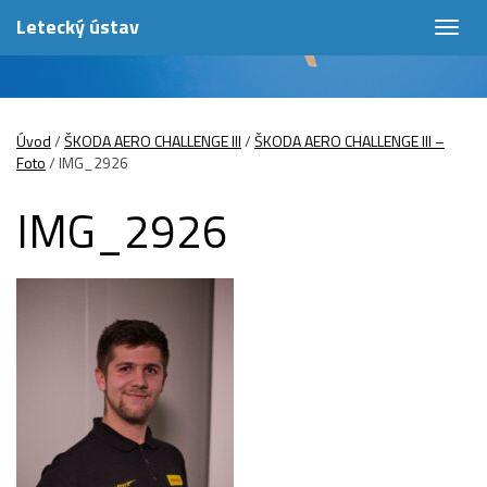
Letecký ústav
Togg
navig
Úvod
/
ŠKODA AERO CHALLENGE III
/
ŠKODA AERO CHALLENGE III –
Foto
/
IMG_2926
IMG_2926