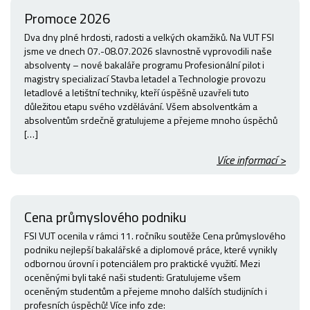
Promoce 2026
Dva dny plné hrdosti, radosti a velkých okamžiků. Na VUT FSI
jsme ve dnech 07.-08.07.2026 slavnostně vyprovodili naše
absolventy – nové bakaláře programu Profesionální pilot i
magistry specializací Stavba letadel a Technologie provozu
letadlové a letištní techniky, kteří úspěšně uzavřeli tuto
důležitou etapu svého vzdělávání. Všem absolventkám a
absolventům srdečně gratulujeme a přejeme mnoho úspěchů
[…]
Více informací >
Cena průmyslového podniku
FSI VUT ocenila v rámci 11. ročníku soutěže Cena průmyslového
podniku nejlepší bakalářské a diplomové práce, které vynikly
odbornou úrovní i potenciálem pro praktické využití. Mezi
oceněnými byli také naši studenti: Gratulujeme všem
oceněným studentům a přejeme mnoho dalších studijních i
profesních úspěchů! Více info zde: