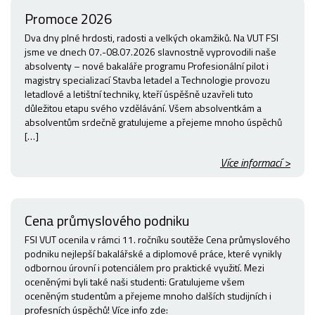
Promoce 2026
Dva dny plné hrdosti, radosti a velkých okamžiků. Na VUT FSI
jsme ve dnech 07.-08.07.2026 slavnostně vyprovodili naše
absolventy – nové bakaláře programu Profesionální pilot i
magistry specializací Stavba letadel a Technologie provozu
letadlové a letištní techniky, kteří úspěšně uzavřeli tuto
důležitou etapu svého vzdělávání. Všem absolventkám a
absolventům srdečně gratulujeme a přejeme mnoho úspěchů
[…]
Více informací >
Cena průmyslového podniku
FSI VUT ocenila v rámci 11. ročníku soutěže Cena průmyslového
podniku nejlepší bakalářské a diplomové práce, které vynikly
odbornou úrovní i potenciálem pro praktické využití. Mezi
oceněnými byli také naši studenti: Gratulujeme všem
oceněným studentům a přejeme mnoho dalších studijních i
profesních úspěchů! Více info zde: