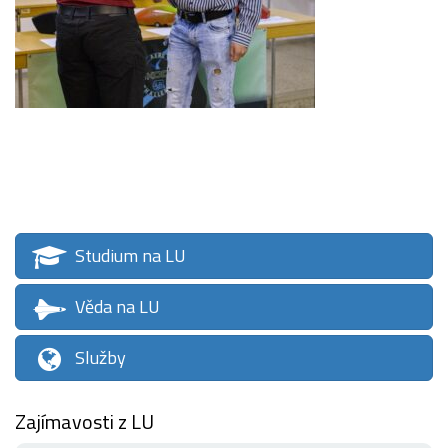
Studium na LU
Věda na LU
Služby
Zajímavosti z LU