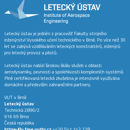
Letecký ústav je jedním z pracovišť Fakulty strojního
inženýrství Vysokého učení technického v Brně. Po více než 30
let se zabývá vzděláváním leteckých konstruktérů, inženýrů
pro letecký provoz a pilotů.
Letecký ústav nabízí širokou škálu služeb v oblasti
aerodynamiky, pevnosti a spolehlivosti komplexních systémů.
Plně certifikovaná letecká zkušebna je intenzivně využívána
domácími a především zahraničními partnery.
VUT v Brně
Letecký ústav
Technická 2896/2
616 69 Brno
Česká republika
https://lu.fme.vutbr.cz
+420 541 142 228