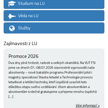
Studium na LU
Věda na LU
Služby
Zajímavosti z LU
Promoce 2026
Dva dny plné hrdosti, radosti a velkých okamžiků. Na VUT FSI
jsme ve dnech 07.-08.07.2026 slavnostně vyprovodili naše
absolventy – nové bakaláře programu Profesionální pilot i
magistry specializací Stavba letadel a Technologie provozu
letadlové a letištní techniky, kteří úspěšně uzavřeli tuto
důležitou etapu svého vzdělávání. Všem absolventkám a
absolventům srdečně gratulujeme a přejeme mnoho úspěchů
[…]
Více informací >