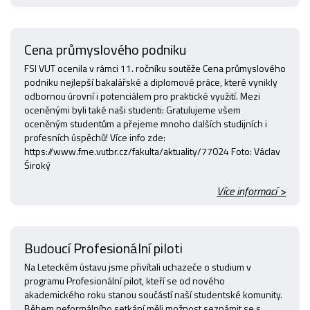
Cena průmyslového podniku
FSI VUT ocenila v rámci 11. ročníku soutěže Cena průmyslového
podniku nejlepší bakalářské a diplomové práce, které vynikly
odbornou úrovní i potenciálem pro praktické využití. Mezi
oceněnými byli také naši studenti: Gratulujeme všem
oceněným studentům a přejeme mnoho dalších studijních i
profesních úspěchů! Více info zde:
https://www.fme.vutbr.cz/fakulta/aktuality/77024 Foto: Václav
Široký
Více informací >
Budoucí Profesionální piloti
Na Leteckém ústavu jsme přivítali uchazeče o studium v
programu Profesionální pilot, kteří se od nového
akademického roku stanou součástí naší studentské komunity.
Během neformálního setkání měli možnost seznámit se s