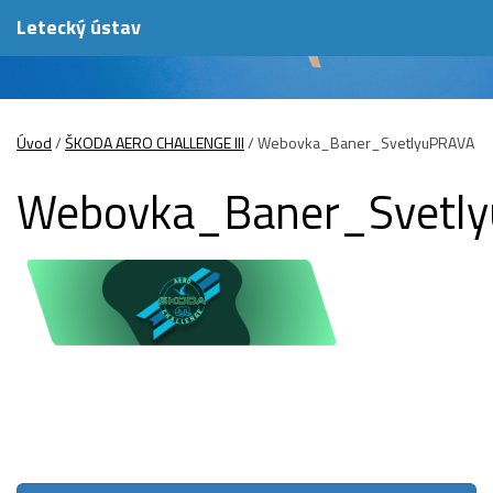
Letecký ústav
Úvod
/
ŠKODA AERO CHALLENGE III
/
Webovka_Baner_SvetlyuPRAVA
Webovka_Baner_Svetl