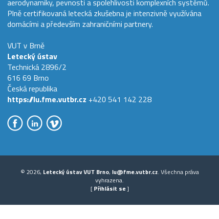
aerodynamiky, pevnosti a spolehlivosti komplexních systémů.
Plně certifikovaná letecká zkušebna je intenzivně využívána
domácími a především zahraničními partnery.
VUT v Brně
Letecký ústav
Technická 2896/2
616 69 Brno
Česká republika
https://lu.fme.vutbr.cz
+420 541 142 228
© 2026,
Letecký ústav VUT Brno
,
lu@fme.vutbr.cz
. Všechna práva
vyhrazena.
[
Přihlásit se
]