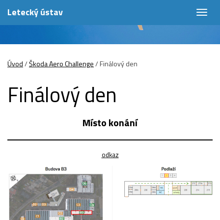
Letecký ústav
Togg
navig
Úvod
/
Škoda Aero Challenge
/
Finálový den
Finálový den
Místo konání
odkaz