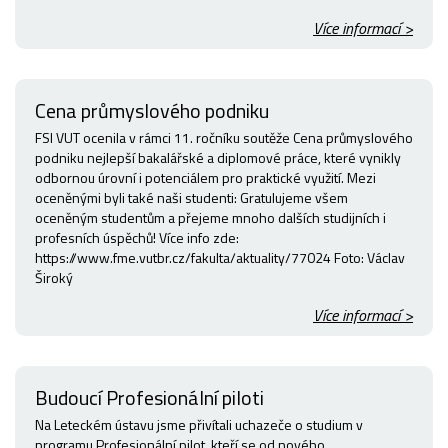
Více informací >
Cena průmyslového podniku
FSI VUT ocenila v rámci 11. ročníku soutěže Cena průmyslového
podniku nejlepší bakalářské a diplomové práce, které vynikly
odbornou úrovní i potenciálem pro praktické využití. Mezi
oceněnými byli také naši studenti: Gratulujeme všem
oceněným studentům a přejeme mnoho dalších studijních i
profesních úspěchů! Více info zde:
https://www.fme.vutbr.cz/fakulta/aktuality/77024 Foto: Václav
Široký
Více informací >
Budoucí Profesionální piloti
Na Leteckém ústavu jsme přivítali uchazeče o studium v
programu Profesionální pilot, kteří se od nového