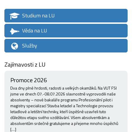
Studium na LU
Věda na LU
Služby
Zajímavosti z LU
Promoce 2026
Dva dny plné hrdosti, radosti a velkých okamžiků. Na VUT FSI
jsme ve dnech 07.-08.07.2026 slavnostně vyprovodili naše
absolventy – nové bakaláře programu Profesionální pilot i
magistry specializací Stavba letadel a Technologie provozu
letadlové a letištní techniky, kteří úspěšně uzavřeli tuto
důležitou etapu svého vzdělávání. Všem absolventkám a
absolventům srdečně gratulujeme a přejeme mnoho úspěchů
[…]