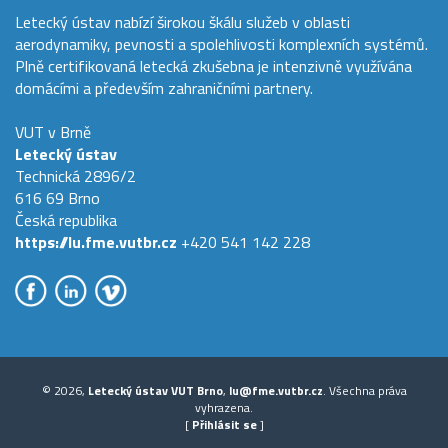
Letecký ústav nabízí širokou škálu služeb v oblasti
aerodynamiky, pevnosti a spolehlivosti komplexních systémů.
Plně certifikovaná letecká zkušebna je intenzivně využívána
domácími a především zahraničními partnery.
VUT v Brně
Letecký ústav
Technická 2896/2
616 69 Brno
Česká republika
https://lu.fme.vutbr.cz
+420 541 142 228
© 2026,
Letecký ústav VUT Brno
,
lu@fme.vutbr.cz
. Všechna práva
vyhrazena.
[
Přihlásit se
]