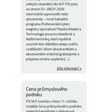
velkých okamžiků. Na VUT FSI jsme
ve dnech 07.-08.07.2026
slavnostně vyprovodili naše
absolventy – nové bakaláře
programu Profesionální pilot i
magistry specializací Stavba letadel a
Technologie provozu letadlové a
letištní techniky, kteří úspěšně
uzavřeli tuto důležitou etapu svého
vzdělávání. Všem absolventkám a
absolventům srdečně gratulujeme a
přejeme mnoho úspěchů […]
Více informací >
Cena průmyslového
podniku
FSI VUT ocenila v rámci 11. ročníku
soutěže Cena průmyslového podniku
nejlepší bakalářské a diplomové