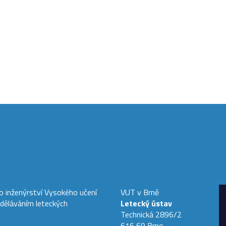
ho inženýrství Vysokého učení
VUT v Brně
zděláváním leteckých
Letecký ústav
Technická 2896/2
616 69 Brno