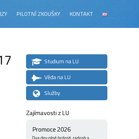
RZY
PILOTNÍ ZKOUŠKY
KONTAKT
17
Studium na LU
Věda na LU
Služby
Zajímavosti z LU
Promoce 2026
Dva dny plné hrdosti, radosti a