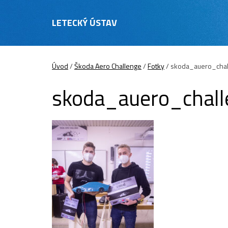
LETECKÝ ÚSTAV
Úvod
/
Škoda Aero Challenge
/
Fotky
/
skoda_auero_cha
skoda_auero_chal