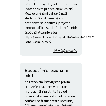
práce, které vynikly odbornou úrovní
i potenciálem pro praktické využití.
Mezi oceněnými byli také naši
studenti: Gratulujeme všem
oceněným studentům a přejeme
mnoho dalších studijních i profesních
úspěchů! Více info zde:
https://www.fme.vutbr.cz/fakulta/aktuality/77024
Foto: Václav Široký
Více informací >
Budoucí Profesionální
piloti
Na Leteckém ústavu jsme přivítali
uchazeče o studium v programu
Profesionální pilot, kteří se od
nového akademického roku stanou
součástí naší studentské komunity.
Během neformálního setkání měli