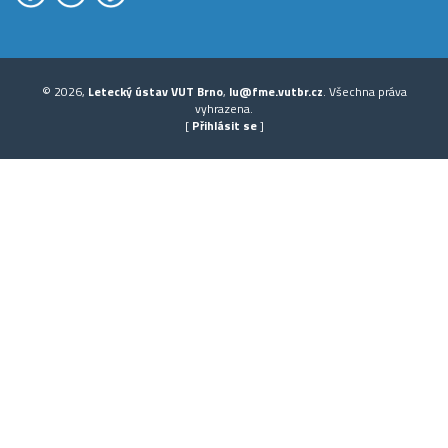
© 2026,
Letecký ústav VUT Brno
,
lu@fme.vutbr.cz
. Všechna práva
vyhrazena.
[
Přihlásit se
]