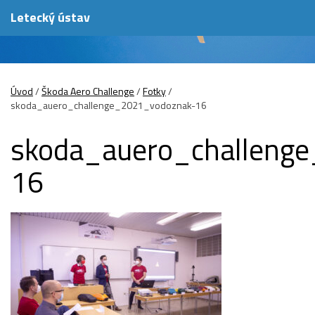
Letecký ústav
Úvod
/
Škoda Aero Challenge
/
Fotky
/
skoda_auero_challenge_2021_vodoznak-16
skoda_auero_challeng
16