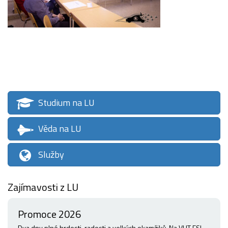
Studium na LU
Věda na LU
Služby
Zajímavosti z LU
Promoce 2026
Dva dny plné hrdosti, radosti a velkých okamžiků. Na VUT FSI