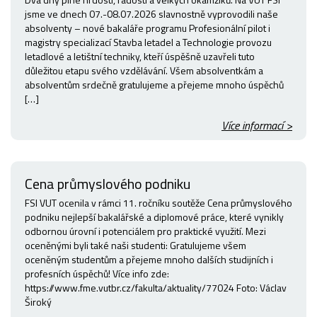
jsme ve dnech 07.-08.07.2026 slavnostně vyprovodili naše
absolventy – nové bakaláře programu Profesionální pilot i
magistry specializací Stavba letadel a Technologie provozu
letadlové a letištní techniky, kteří úspěšně uzavřeli tuto
důležitou etapu svého vzdělávání. Všem absolventkám a
absolventům srdečně gratulujeme a přejeme mnoho úspěchů
[…]
Více informací >
Cena průmyslového podniku
FSI VUT ocenila v rámci 11. ročníku soutěže Cena průmyslového
podniku nejlepší bakalářské a diplomové práce, které vynikly
odbornou úrovní i potenciálem pro praktické využití. Mezi
oceněnými byli také naši studenti: Gratulujeme všem
oceněným studentům a přejeme mnoho dalších studijních i
profesních úspěchů! Více info zde:
https://www.fme.vutbr.cz/fakulta/aktuality/77024 Foto: Václav
Široký