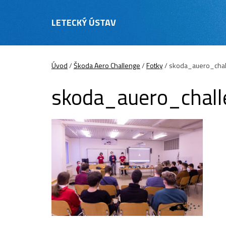
LETECKÝ ÚSTAV
Úvod
/
Škoda Aero Challenge
/
Fotky
/
skoda_auero_cha
skoda_auero_chal