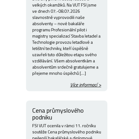
velkých okamžiků. Na VUT FSI jsme
ve dnech 07.-08.07.2026
slavnostně vyprovodili naše
absolventy – nové bakaláře
programu Profesionální pilot i
magistry specializací Stavba letadel a
Technologie provozu letadlové a
letištní techniky, kteří úspěšně
uzavřeli tuto důležitou etapu svého
vzdělávání. Všem absolventkám a
absolventům srdečně gratulujeme a
přejeme mnoho úspěchů […]
Více informací >
Cena průmyslového
podniku
FSI VUT ocenila v rámci 11. ročníku
soutěže Cena průmyslového podniku
nejlepší bakalářské a diplomové