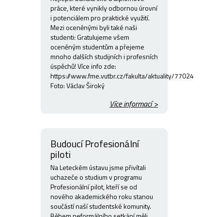
práce, které vynikly odbornou úrovní
i potenciálem pro praktické využití.
Mezi oceněnými byli také naši
studenti: Gratulujeme všem
oceněným studentům a přejeme
mnoho dalších studijních i profesních
úspěchů! Více info zde:
https://www.fme.vutbr.cz/fakulta/aktuality/77024
Foto: Václav Široký
Více informací >
Budoucí Profesionální
piloti
Na Leteckém ústavu jsme přivítali
uchazeče o studium v programu
Profesionální pilot, kteří se od
nového akademického roku stanou
součástí naší studentské komunity.
Během neformálního setkání měli