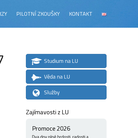
RZY
PILOTNÍ ZKOUŠKY
KONTAKT
7
Studium na LU
Věda na LU
Služby
Zajímavosti z LU
Promoce 2026
Dva dny plné hrdosti, radosti a