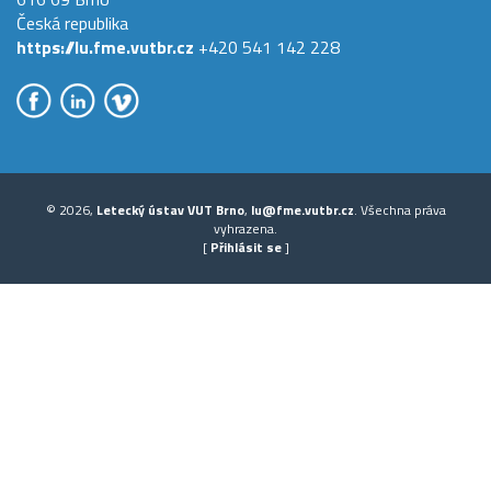
Česká republika
https://lu.fme.vutbr.cz
+420 541 142 228
© 2026,
Letecký ústav VUT Brno
,
lu@fme.vutbr.cz
. Všechna práva
vyhrazena.
[
Přihlásit se
]