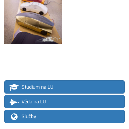
Studium na LU
Věda na LU
Služby