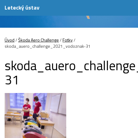
Letecký ústav
Úvod
/
Škoda Aero Challenge
/
Fotky
/
skoda_auero_challenge_2021_vodoznak-31
skoda_auero_challeng
31