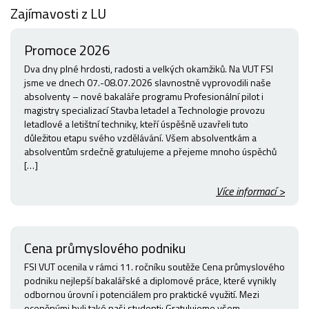
Zajímavosti z LU
Promoce 2026
Dva dny plné hrdosti, radosti a velkých okamžiků. Na VUT FSI
jsme ve dnech 07.-08.07.2026 slavnostně vyprovodili naše
absolventy – nové bakaláře programu Profesionální pilot i
magistry specializací Stavba letadel a Technologie provozu
letadlové a letištní techniky, kteří úspěšně uzavřeli tuto
důležitou etapu svého vzdělávání. Všem absolventkám a
absolventům srdečně gratulujeme a přejeme mnoho úspěchů
[…]
Více informací >
Cena průmyslového podniku
FSI VUT ocenila v rámci 11. ročníku soutěže Cena průmyslového
podniku nejlepší bakalářské a diplomové práce, které vynikly
odbornou úrovní i potenciálem pro praktické využití. Mezi
oceněnými byli také naši studenti: Gratulujeme všem