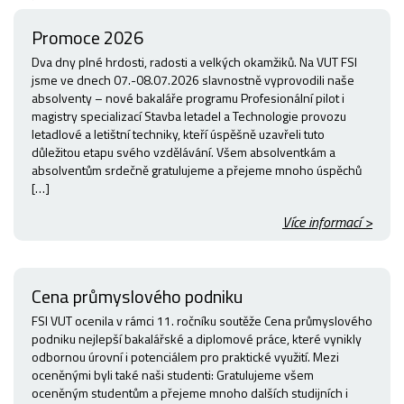
Promoce 2026
Dva dny plné hrdosti, radosti a velkých okamžiků. Na VUT FSI
jsme ve dnech 07.-08.07.2026 slavnostně vyprovodili naše
absolventy – nové bakaláře programu Profesionální pilot i
magistry specializací Stavba letadel a Technologie provozu
letadlové a letištní techniky, kteří úspěšně uzavřeli tuto
důležitou etapu svého vzdělávání. Všem absolventkám a
absolventům srdečně gratulujeme a přejeme mnoho úspěchů
[…]
Více informací >
Cena průmyslového podniku
FSI VUT ocenila v rámci 11. ročníku soutěže Cena průmyslového
podniku nejlepší bakalářské a diplomové práce, které vynikly
odbornou úrovní i potenciálem pro praktické využití. Mezi
oceněnými byli také naši studenti: Gratulujeme všem
oceněným studentům a přejeme mnoho dalších studijních i