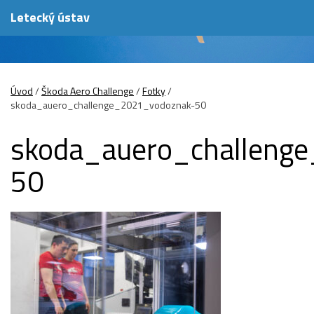
Letecký ústav
Úvod
/
Škoda Aero Challenge
/
Fotky
/
skoda_auero_challenge_2021_vodoznak-50
skoda_auero_challeng
50