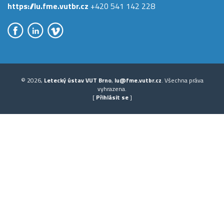
https://lu.fme.vutbr.cz
+420 541 142 228
© 2026,
Letecký ústav VUT Brno
,
lu@fme.vutbr.cz
. Všechna práva
vyhrazena.
[
Přihlásit se
]