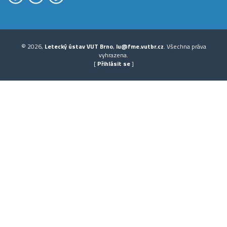
© 2026,
Letecký ústav VUT Brno
,
lu@fme.vutbr.cz
. Všechna práva
vyhrazena.
[
Přihlásit se
]