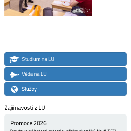
Studium na LU
Věda na LU
Služby
Zajímavosti z LU
Promoce 2026
Dva dny plné hrdosti, radosti a velkých okamžiků. Na VUT FSI