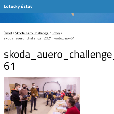
Letecký ústav
Úvod
/
Škoda Aero Challenge
/
Fotky
/
skoda_auero_challenge_2021_vodoznak-61
skoda_auero_challeng
61