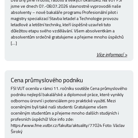
jsme ve dnech 07.-08.07.2026 slavnostně vyprovodili naše
absolventy – nové bakaláře programu Profesionální pilot i
magistry specializací Stavba letadel a Technologie provozu
letadlové a letištní techniky, kteří úspěšně uzavřeli tuto
důležitou etapu svého vzdělávání. Všem absolventkám a
absolventům srdečně gratulujeme a přejeme mnoho úspěchů
[…]
Více informací >
Cena průmyslového podniku
FSI VUT ocenila v rámci 11. ročníku soutěže Cena průmyslového
podniku nejlepší bakalářské a diplomové práce, které vynikly
odbornou úrovní i potenciálem pro praktické využití. Mezi
oceněnými byli také naši studenti: Gratulujeme všem
oceněným studentům a přejeme mnoho dalších studijních i
profesních úspěchů! Více info zde:
https://www.fme.vutbr.cz/fakulta/aktuality/77024 Foto: Václav
Široký