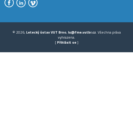
© 2026,
Letecký ústav VUT Brno
,
lu@fme.vutbr.cz
. Všechna práva
vyhrazena.
[
Přihlásit se
]