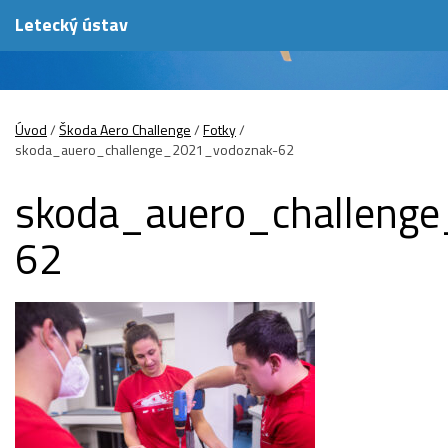
Letecký ústav
Úvod
/
Škoda Aero Challenge
/
Fotky
/
skoda_auero_challenge_2021_vodoznak-62
skoda_auero_challeng
62