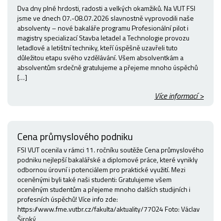
Dva dny plné hrdosti, radosti a velkých okamžiků. Na VUT FSI
jsme ve dnech 07.-08.07.2026 slavnostně vyprovodili naše
absolventy – nové bakaláře programu Profesionální pilot i
magistry specializací Stavba letadel a Technologie provozu
letadlové a letištní techniky, kteří úspěšně uzavřeli tuto
důležitou etapu svého vzdělávání. Všem absolventkám a
absolventům srdečně gratulujeme a přejeme mnoho úspěchů
[…]
Více informací >
Cena průmyslového podniku
FSI VUT ocenila v rámci 11. ročníku soutěže Cena průmyslového
podniku nejlepší bakalářské a diplomové práce, které vynikly
odbornou úrovní i potenciálem pro praktické využití. Mezi
oceněnými byli také naši studenti: Gratulujeme všem
oceněným studentům a přejeme mnoho dalších studijních i
profesních úspěchů! Více info zde:
https://www.fme.vutbr.cz/fakulta/aktuality/77024 Foto: Václav
Široký