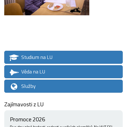
Studium na LU
Věda na LU
Služby
Zajímavosti z LU
Promoce 2026
Dva dny plné hrdosti, radosti a velkých okamžiků. Na VUT FSI