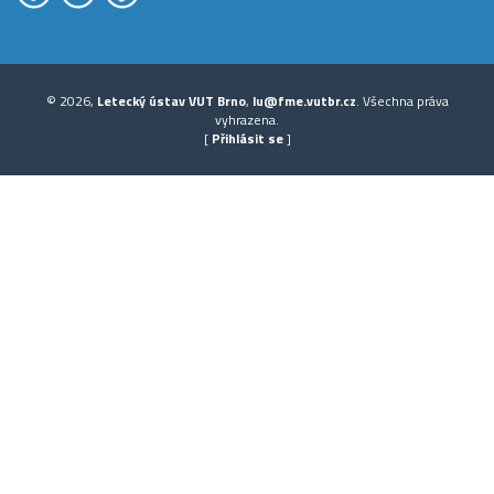
© 2026,
Letecký ústav VUT Brno
,
lu@fme.vutbr.cz
. Všechna práva
vyhrazena.
[
Přihlásit se
]