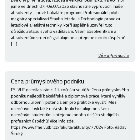
jsme ve dnech 07.-08.07.2026 slavnostně vyprovodili naše
absolventy – nové bakaláře programu Profesionální pilot i
magistry specializací Stavba letadel a Technologie provozu
letadlové a letištní techniky, kteří úspěšně uzavřeli tuto
důležitou etapu svého vzdělávání. Všem absolventkám a
absolventům srdečně gratulujeme a přejeme mnoho úspěchů
[…]
Více informací >
Cena průmyslového podniku
FSI VUT ocenila v rámci 11. ročníku soutěže Cena průmyslového
podniku nejlepší bakalářské a diplomové práce, které vynikly
odbornou úrovní i potenciálem pro praktické využití. Mezi
oceněnými byli také naši studenti: Gratulujeme všem
oceněným studentům a přejeme mnoho dalších studijních i
profesních úspěchů! Více info zde:
https://www.fme.vutbr.cz/fakulta/aktuality/77024 Foto: Václav
Široký