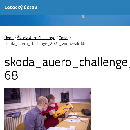
Letecký ústav
Úvod
/
Škoda Aero Challenge
/
Fotky
/
skoda_auero_challenge_2021_vodoznak-68
skoda_auero_challeng
68