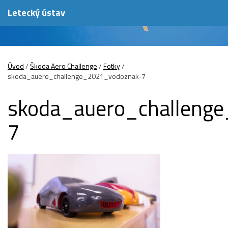
Letecký ústav
Úvod
/
Škoda Aero Challenge
/
Fotky
/
skoda_auero_challenge_2021_vodoznak-7
skoda_auero_challeng
7