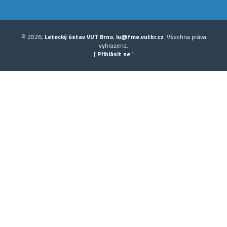
© 2026,
Letecký ústav VUT Brno
,
lu@fme.vutbr.cz
. Všechna práva
vyhrazena.
[
Přihlásit se
]