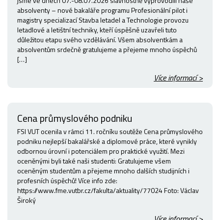
jsme ve dnech 07.-08.07.2026 slavnostně vyprovodili naše
absolventy – nové bakaláře programu Profesionální pilot i
magistry specializací Stavba letadel a Technologie provozu
letadlové a letištní techniky, kteří úspěšně uzavřeli tuto
důležitou etapu svého vzdělávání. Všem absolventkám a
absolventům srdečně gratulujeme a přejeme mnoho úspěchů
[…]
Více informací >
Cena průmyslového podniku
FSI VUT ocenila v rámci 11. ročníku soutěže Cena průmyslového
podniku nejlepší bakalářské a diplomové práce, které vynikly
odbornou úrovní i potenciálem pro praktické využití. Mezi
oceněnými byli také naši studenti: Gratulujeme všem
oceněným studentům a přejeme mnoho dalších studijních i
profesních úspěchů! Více info zde:
https://www.fme.vutbr.cz/fakulta/aktuality/77024 Foto: Václav
Široký
Více informací >