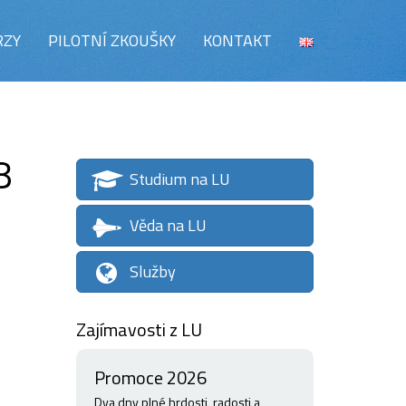
RZY
PILOTNÍ ZKOUŠKY
KONTAKT
8
Studium na LU
Věda na LU
Služby
Zajímavosti z LU
Promoce 2026
Dva dny plné hrdosti, radosti a