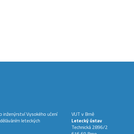
ho inženýrství Vysokého učení
VUT v Brně
zděláváním leteckých
Letecký ústav
Technická 2896/2
616 69 Brno