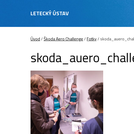
LETECKÝ ÚSTAV
Úvod
/
Škoda Aero Challenge
/
Fotky
/
skoda_auero_cha
skoda_auero_chal