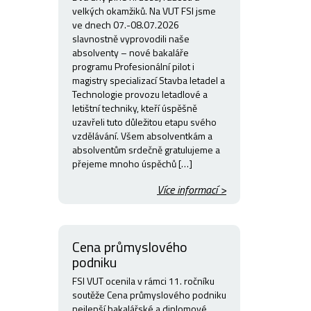
velkých okamžiků. Na VUT FSI jsme
ve dnech 07.-08.07.2026
slavnostně vyprovodili naše
absolventy – nové bakaláře
programu Profesionální pilot i
magistry specializací Stavba letadel a
Technologie provozu letadlové a
letištní techniky, kteří úspěšně
uzavřeli tuto důležitou etapu svého
vzdělávání. Všem absolventkám a
absolventům srdečně gratulujeme a
přejeme mnoho úspěchů […]
Více informací >
Cena průmyslového
podniku
FSI VUT ocenila v rámci 11. ročníku
soutěže Cena průmyslového podniku
nejlepší bakalářské a diplomové