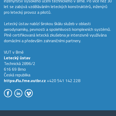
inženýrství Vysokého učení technického v Brně. Po více než 30
let se zabývá vzděláváním leteckých konstruktérů, inženýrů
pro letecký provoz a pilotů.
Letecký ústav nabízí širokou škálu služeb v oblasti
aerodynamiky, pevnosti a spolehlivosti komplexních systémů.
Plně certifikovaná letecká zkušebna je intenzivně využívána
domácími a především zahraničními partnery.
VUT v Brně
Letecký ústav
Technická 2896/2
616 69 Brno
Česká republika
https://lu.fme.vutbr.cz
+420 541 142 228