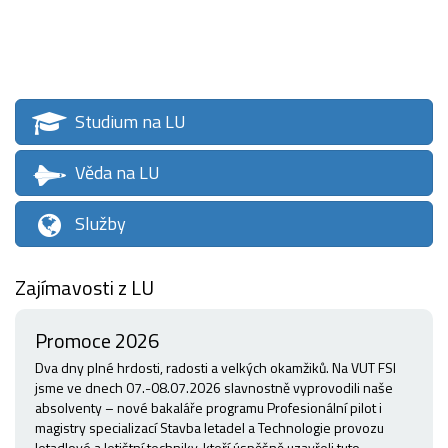
Studium na LU
Věda na LU
Služby
Zajímavosti z LU
Promoce 2026
Dva dny plné hrdosti, radosti a velkých okamžiků. Na VUT FSI
jsme ve dnech 07.-08.07.2026 slavnostně vyprovodili naše
absolventy – nové bakaláře programu Profesionální pilot i
magistry specializací Stavba letadel a Technologie provozu
letadlové a letištní techniky, kteří úspěšně uzavřeli tuto