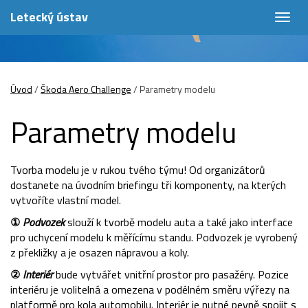
Letecký ústav
Togg
navig
Úvod
/
Škoda Aero Challenge
/
Parametry modelu
Parametry modelu
Tvorba modelu je v rukou tvého týmu! Od organizátorů
dostanete na úvodním briefingu tři komponenty, na kterých
vytvoříte vlastní model.
①
Podvozek
slouží k tvorbě modelu auta a také jako interface
pro uchycení modelu k měřícímu standu. Podvozek je vyrobený
z překližky a je osazen nápravou a koly.
②
Interiér
bude vytvářet vnitřní prostor pro pasažéry. Pozice
interiéru je volitelná a omezena v podélném směru výřezy na
platformě pro kola automobilu. Interiér je nutné pevně spojit s