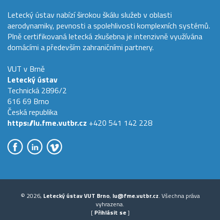
Letecký ústav nabízí širokou škálu služeb v oblasti
aerodynamiky, pevnosti a spolehlivosti komplexních systémů.
Plně certifikovaná letecká zkušebna je intenzivně využívána
domácími a především zahraničními partnery.
VUT v Brně
Letecký ústav
Technická 2896/2
616 69 Brno
Česká republika
https://lu.fme.vutbr.cz
+420 541 142 228
© 2026,
Letecký ústav VUT Brno
,
lu@fme.vutbr.cz
. Všechna práva
vyhrazena.
[
Přihlásit se
]