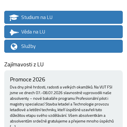
Studium na LU
Věda na LU
Služby
Zajímavosti z LU
Promoce 2026
Dva dny plné hrdosti, radosti a velkých okamžiků. Na VUT FSI
jsme ve dnech 07.-08.07.2026 slavnostně vyprovodili naše
absolventy – nové bakaláře programu Profesionální pilot i
magistry specializací Stavba letadel a Technologie provozu
letadlové a letištní techniky, kteří úspěšně uzavřeli tuto
důležitou etapu svého vzdělávání. Všem absolventkám a
absolventům srdečně gratulujeme a přejeme mnoho úspěchů
[…]