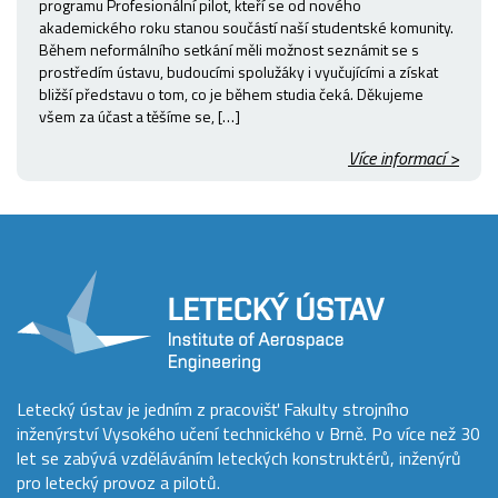
programu Profesionální pilot, kteří se od nového
akademického roku stanou součástí naší studentské komunity.
Během neformálního setkání měli možnost seznámit se s
prostředím ústavu, budoucími spolužáky i vyučujícími a získat
bližší představu o tom, co je během studia čeká. Děkujeme
všem za účast a těšíme se, […]
Více informací >
Letecký ústav je jedním z pracovišť Fakulty strojního
inženýrství Vysokého učení technického v Brně. Po více než 30
let se zabývá vzděláváním leteckých konstruktérů, inženýrů
pro letecký provoz a pilotů.