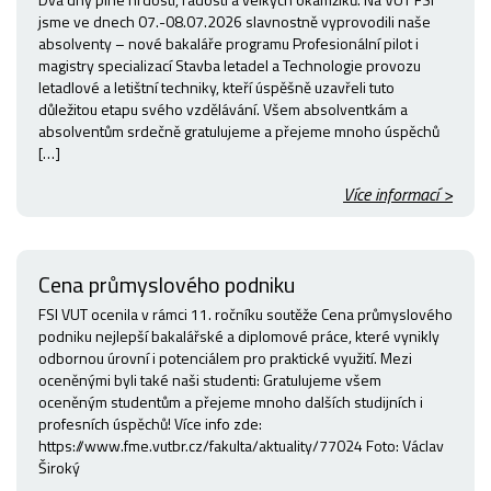
jsme ve dnech 07.-08.07.2026 slavnostně vyprovodili naše
absolventy – nové bakaláře programu Profesionální pilot i
magistry specializací Stavba letadel a Technologie provozu
letadlové a letištní techniky, kteří úspěšně uzavřeli tuto
důležitou etapu svého vzdělávání. Všem absolventkám a
absolventům srdečně gratulujeme a přejeme mnoho úspěchů
[…]
Více informací >
Cena průmyslového podniku
FSI VUT ocenila v rámci 11. ročníku soutěže Cena průmyslového
podniku nejlepší bakalářské a diplomové práce, které vynikly
odbornou úrovní i potenciálem pro praktické využití. Mezi
oceněnými byli také naši studenti: Gratulujeme všem
oceněným studentům a přejeme mnoho dalších studijních i
profesních úspěchů! Více info zde:
https://www.fme.vutbr.cz/fakulta/aktuality/77024 Foto: Václav
Široký