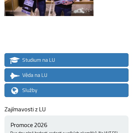
Studium na LU
Věda na LU
Služby
Zajímavosti z LU
Promoce 2026
Dva dny plné hrdosti, radosti a velkých okamžiků. Na VUT FSI