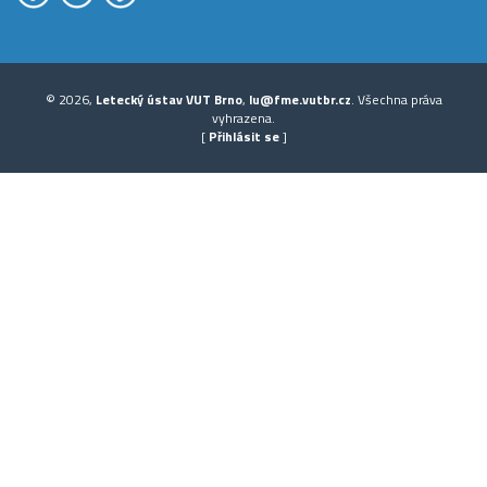
© 2026,
Letecký ústav VUT Brno
,
lu@fme.vutbr.cz
. Všechna práva
vyhrazena.
[
Přihlásit se
]