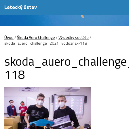
Letecký ústav
Úvod
/
Škoda Aero Challenge
/
Výsledky soutěže
/
skoda_auero_challenge_2021_vodoznak-118
skoda_auero_challeng
118