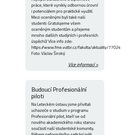
práce, které vynikly odbornou úrovní
i potenciálem pro praktické využití.
Mezi oceněnými byli také naši
studenti: Gratulujeme všem
oceněným studentům a přejeme
mnoho dalších studijních i profesních
úspěchů! Více info zde:
https://www.fme.vutbr.cz/fakulta/aktuality/77024
Foto: Václav Široký
Více informací >
Budoucí Profesionální
piloti
Na Leteckém ústavu jsme přivítali
uchazeče o studium v programu
Profesionální pilot, kteří se od
nového akademického roku stanou
součástí naší studentské komunity.
Během neformálního setkání měli