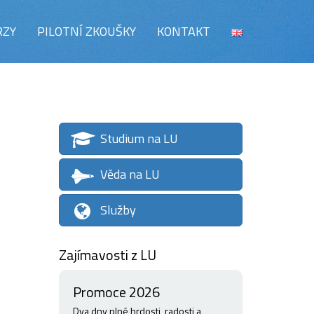
RZY
PILOTNÍ ZKOUŠKY
KONTAKT
Studium na LU
Věda na LU
Služby
Zajímavosti z LU
Promoce 2026
Dva dny plné hrdosti, radosti a