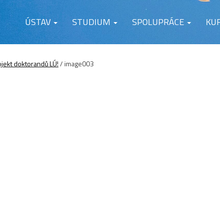
ÚSTAV
STUDIUM
SPOLUPRÁCE
KU
ojekt doktorandů LÚ!
/
image003