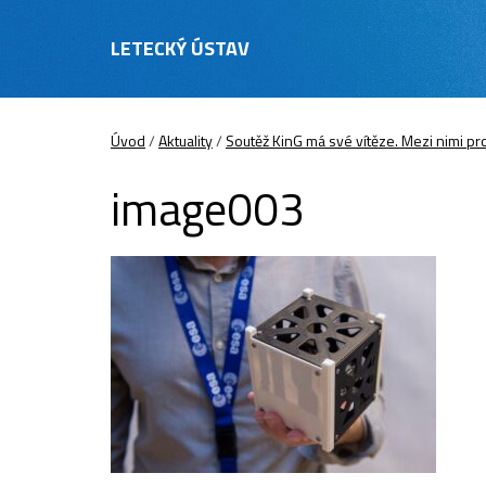
LETECKÝ ÚSTAV
Úvod
/
Aktuality
/
Soutěž KinG má své vítěze. Mezi nimi pr
image003