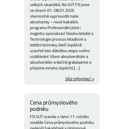
velkých okamžiků. Na VUT FSI jsme
ve dnech 07.-08.07.2026
slavnostně vyprovodili naše
absolventy – nové bakaláře
programu Profesionální pilot i
magistry specializací Stavba letadel a
Technologie provozu letadlové a
letištní techniky, kteří úspěšně
uzavřeli tuto důležitou etapu svého
vzdělávání. Všem absolventkám a
absolventům srdečně gratulujeme a
přejeme mnoho úspěchů […]
Více informací >
Cena průmyslového
podniku
FSI VUT ocenila v rámci 11. ročníku
soutěže Cena průmyslového podniku
nejlepší bakalářské a diplomové