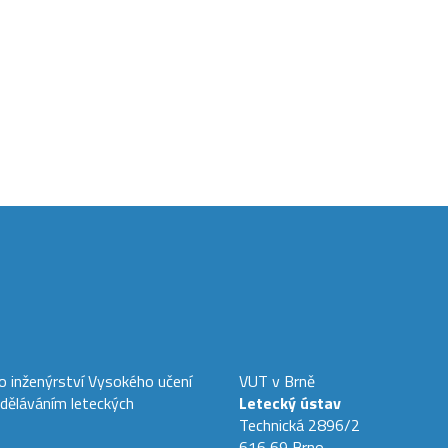
ho inženýrství Vysokého učení
VUT v Brně
zděláváním leteckých
Letecký ústav
Technická 2896/2
616 69 Brno