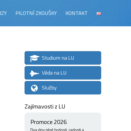
RZY
PILOTNÍ ZKOUŠKY
KONTAKT
Studium na LU
Věda na LU
Služby
Zajímavosti z LU
Promoce 2026
Dva dny plné hrdosti, radosti a