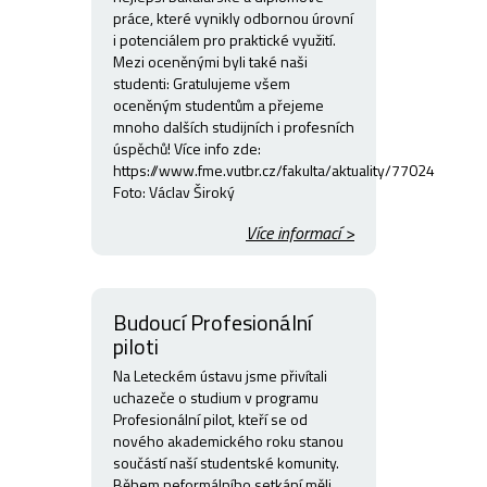
práce, které vynikly odbornou úrovní
i potenciálem pro praktické využití.
Mezi oceněnými byli také naši
studenti: Gratulujeme všem
oceněným studentům a přejeme
mnoho dalších studijních i profesních
úspěchů! Více info zde:
https://www.fme.vutbr.cz/fakulta/aktuality/77024
Foto: Václav Široký
Více informací >
Budoucí Profesionální
piloti
Na Leteckém ústavu jsme přivítali
uchazeče o studium v programu
Profesionální pilot, kteří se od
nového akademického roku stanou
součástí naší studentské komunity.
Během neformálního setkání měli