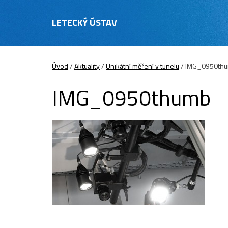
LETECKÝ ÚSTAV
Úvod
/
Aktuality
/
Unikátní měření v tunelu
/
IMG_0950th
IMG_0950thumb