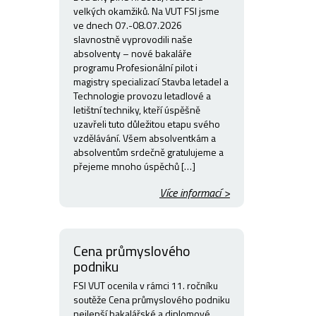
velkých okamžiků. Na VUT FSI jsme
ve dnech 07.-08.07.2026
slavnostně vyprovodili naše
absolventy – nové bakaláře
programu Profesionální pilot i
magistry specializací Stavba letadel a
Technologie provozu letadlové a
letištní techniky, kteří úspěšně
uzavřeli tuto důležitou etapu svého
vzdělávání. Všem absolventkám a
absolventům srdečně gratulujeme a
přejeme mnoho úspěchů […]
Více informací >
Cena průmyslového
podniku
FSI VUT ocenila v rámci 11. ročníku
soutěže Cena průmyslového podniku
nejlepší bakalářské a diplomové