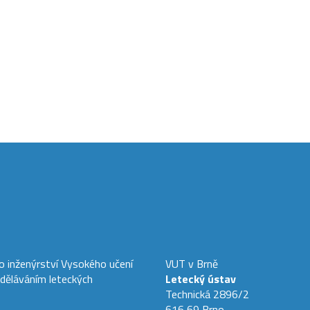
ho inženýrství Vysokého učení
VUT v Brně
zděláváním leteckých
Letecký ústav
Technická 2896/2
616 69 Brno