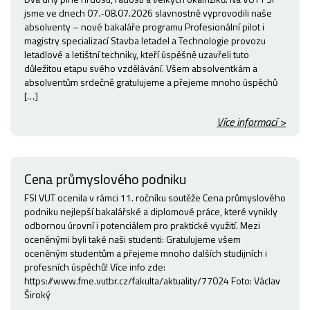
jsme ve dnech 07.-08.07.2026 slavnostně vyprovodili naše
absolventy – nové bakaláře programu Profesionální pilot i
magistry specializací Stavba letadel a Technologie provozu
letadlové a letištní techniky, kteří úspěšně uzavřeli tuto
důležitou etapu svého vzdělávání. Všem absolventkám a
absolventům srdečně gratulujeme a přejeme mnoho úspěchů
[…]
Více informací >
Cena průmyslového podniku
FSI VUT ocenila v rámci 11. ročníku soutěže Cena průmyslového
podniku nejlepší bakalářské a diplomové práce, které vynikly
odbornou úrovní i potenciálem pro praktické využití. Mezi
oceněnými byli také naši studenti: Gratulujeme všem
oceněným studentům a přejeme mnoho dalších studijních i
profesních úspěchů! Více info zde:
https://www.fme.vutbr.cz/fakulta/aktuality/77024 Foto: Václav
Široký