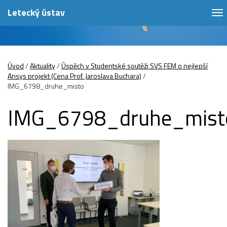
Letecký ústav
To
na
Úvod
/
Aktuality
/
Úspěch v Studentské soutěži SVS FEM o nejlepší
Ansys projekt (Cena Prof. Jaroslava Buchara)
/
IMG_6798_druhe_misto
IMG_6798_druhe_mist