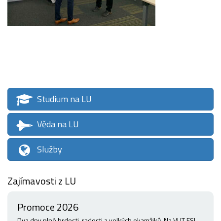
Studium na LU
Věda na LU
Služby
Zajímavosti z LU
Promoce 2026
Dva dny plné hrdosti, radosti a velkých okamžiků. Na VUT FSI