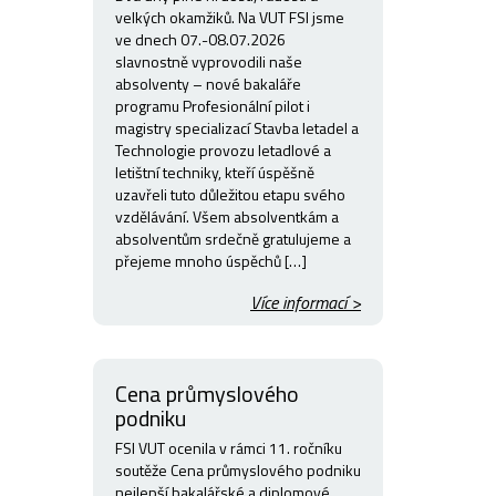
velkých okamžiků. Na VUT FSI jsme
ve dnech 07.-08.07.2026
slavnostně vyprovodili naše
absolventy – nové bakaláře
programu Profesionální pilot i
magistry specializací Stavba letadel a
Technologie provozu letadlové a
letištní techniky, kteří úspěšně
uzavřeli tuto důležitou etapu svého
vzdělávání. Všem absolventkám a
absolventům srdečně gratulujeme a
přejeme mnoho úspěchů […]
Více informací >
Cena průmyslového
podniku
FSI VUT ocenila v rámci 11. ročníku
soutěže Cena průmyslového podniku
nejlepší bakalářské a diplomové