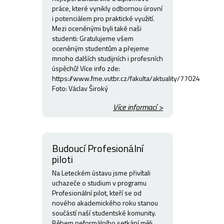
práce, které vynikly odbornou úrovní
i potenciálem pro praktické využití.
Mezi oceněnými byli také naši
studenti: Gratulujeme všem
oceněným studentům a přejeme
mnoho dalších studijních i profesních
úspěchů! Více info zde:
https://www.fme.vutbr.cz/fakulta/aktuality/77024
Foto: Václav Široký
Více informací >
Budoucí Profesionální
piloti
Na Leteckém ústavu jsme přivítali
uchazeče o studium v programu
Profesionální pilot, kteří se od
nového akademického roku stanou
součástí naší studentské komunity.
Během neformálního setkání měli