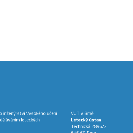
ho inženýrství Vysokého učení
VUT v Brně
zděláváním leteckých
Letecký ústav
Technická 2896/2
616 69 Brno