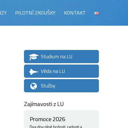
RZY
PILOTNÍ ZKOUŠKY
KONTAKT
Studium na LU
Věda na LU
Služby
Zajímavosti z LU
Promoce 2026
Dva dny plné hrdosti, radosti a