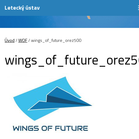
Letecký ústav
Úvod
/
WOF
/
wings_of_future_orez500
wings_of_future_orez