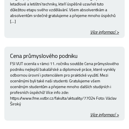
letadlové a letištní techniky, kteří úspěšně uzavřeli tuto
důležitou etapu svého vzdělávání. Všem absolventkám a
absolventům srdečně gratulujeme a přejeme mnoho úspěchů
[…]
Více informací >
Cena průmyslového podniku
FSI VUT ocenila v rámci 11. ročníku soutěže Cena průmyslového
podniku nejlepší bakalářské a diplomové práce, které vynikly
odbornou úrovní i potenciálem pro praktické využití. Mezi
oceněnými byli také naši studenti: Gratulujeme všem
oceněným studentům a přejeme mnoho dalších studijních i
profesních úspěchů! Více info zde:
https://www.fme.vutbr.cz/fakulta/aktuality/77024 Foto: Václav
Široký
Více informací >