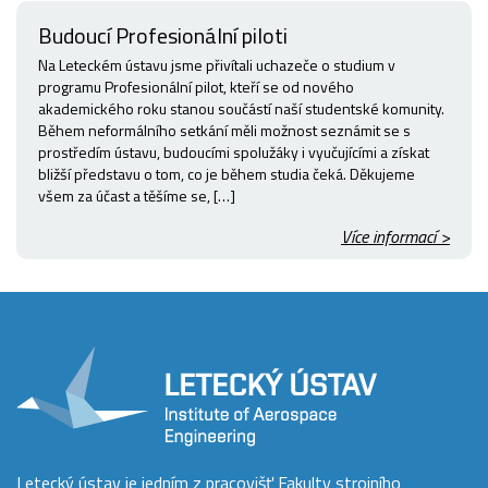
Budoucí Profesionální piloti
Na Leteckém ústavu jsme přivítali uchazeče o studium v
programu Profesionální pilot, kteří se od nového
akademického roku stanou součástí naší studentské komunity.
Během neformálního setkání měli možnost seznámit se s
prostředím ústavu, budoucími spolužáky i vyučujícími a získat
bližší představu o tom, co je během studia čeká. Děkujeme
všem za účast a těšíme se, […]
Více informací >
Letecký ústav je jedním z pracovišť Fakulty strojního