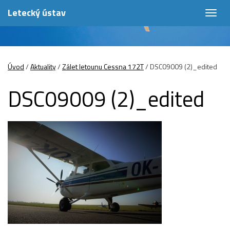
Letecký ústav
Togg
navig
Úvod
/
Aktuality
/
Zálet letounu Cessna 172T
/
DSC09009 (2)_edited
DSC09009 (2)_edited