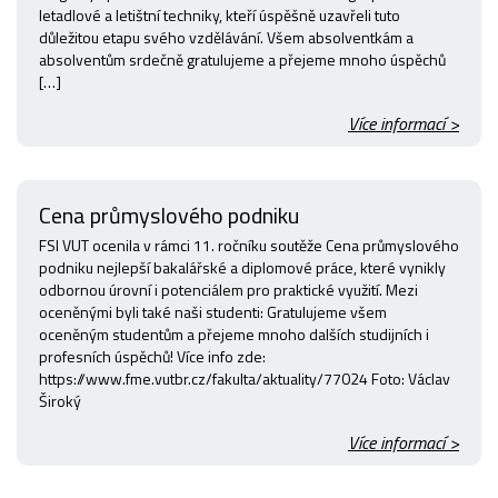
letadlové a letištní techniky, kteří úspěšně uzavřeli tuto
důležitou etapu svého vzdělávání. Všem absolventkám a
absolventům srdečně gratulujeme a přejeme mnoho úspěchů
[…]
Více informací >
Cena průmyslového podniku
FSI VUT ocenila v rámci 11. ročníku soutěže Cena průmyslového
podniku nejlepší bakalářské a diplomové práce, které vynikly
odbornou úrovní i potenciálem pro praktické využití. Mezi
oceněnými byli také naši studenti: Gratulujeme všem
oceněným studentům a přejeme mnoho dalších studijních i
profesních úspěchů! Více info zde:
https://www.fme.vutbr.cz/fakulta/aktuality/77024 Foto: Václav
Široký
Více informací >