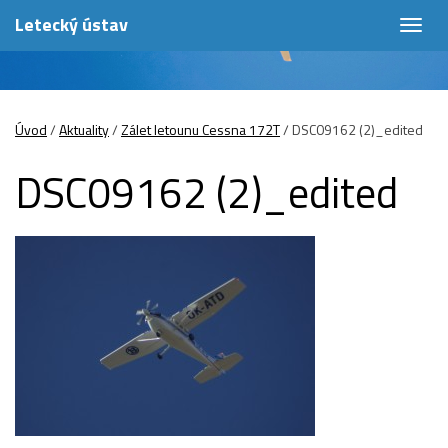
Letecký ústav
Togg
navig
Úvod
/
Aktuality
/
Zálet letounu Cessna 172T
/
DSC09162 (2)_edited
DSC09162 (2)_edited