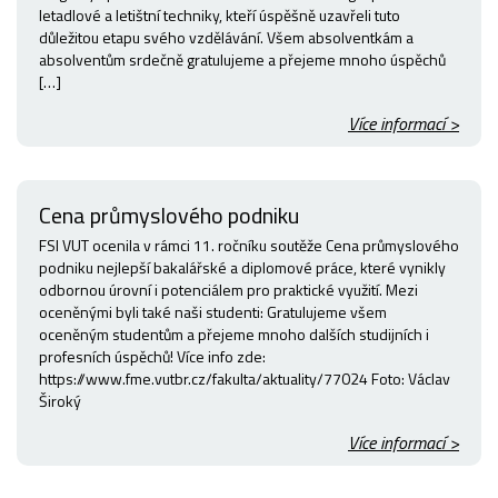
letadlové a letištní techniky, kteří úspěšně uzavřeli tuto
důležitou etapu svého vzdělávání. Všem absolventkám a
absolventům srdečně gratulujeme a přejeme mnoho úspěchů
[…]
Více informací >
Cena průmyslového podniku
FSI VUT ocenila v rámci 11. ročníku soutěže Cena průmyslového
podniku nejlepší bakalářské a diplomové práce, které vynikly
odbornou úrovní i potenciálem pro praktické využití. Mezi
oceněnými byli také naši studenti: Gratulujeme všem
oceněným studentům a přejeme mnoho dalších studijních i
profesních úspěchů! Více info zde:
https://www.fme.vutbr.cz/fakulta/aktuality/77024 Foto: Václav
Široký
Více informací >