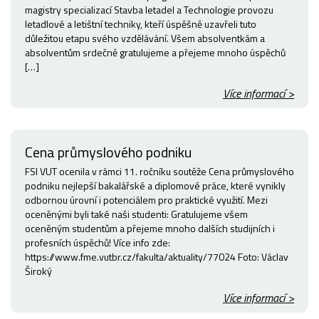
magistry specializací Stavba letadel a Technologie provozu
letadlové a letištní techniky, kteří úspěšně uzavřeli tuto
důležitou etapu svého vzdělávání. Všem absolventkám a
absolventům srdečně gratulujeme a přejeme mnoho úspěchů
[…]
Více informací >
Cena průmyslového podniku
FSI VUT ocenila v rámci 11. ročníku soutěže Cena průmyslového
podniku nejlepší bakalářské a diplomové práce, které vynikly
odbornou úrovní i potenciálem pro praktické využití. Mezi
oceněnými byli také naši studenti: Gratulujeme všem
oceněným studentům a přejeme mnoho dalších studijních i
profesních úspěchů! Více info zde:
https://www.fme.vutbr.cz/fakulta/aktuality/77024 Foto: Václav
Široký
Více informací >