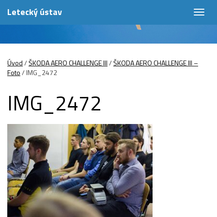
Letecký ústav
Togg
navig
Úvod
/
ŠKODA AERO CHALLENGE III
/
ŠKODA AERO CHALLENGE III –
Foto
/
IMG_2472
IMG_2472