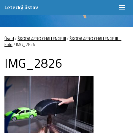
Letecký ústav
Togg
navig
Úvod
/
ŠKODA AERO CHALLENGE III
/
ŠKODA AERO CHALLENGE III –
Foto
/
IMG_2826
IMG_2826