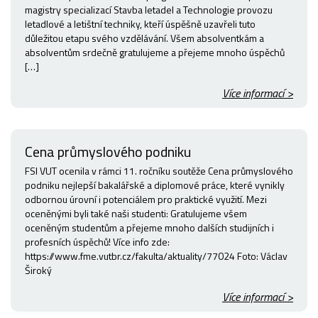
magistry specializací Stavba letadel a Technologie provozu
letadlové a letištní techniky, kteří úspěšně uzavřeli tuto
důležitou etapu svého vzdělávání. Všem absolventkám a
absolventům srdečně gratulujeme a přejeme mnoho úspěchů
[…]
Více informací >
Cena průmyslového podniku
FSI VUT ocenila v rámci 11. ročníku soutěže Cena průmyslového
podniku nejlepší bakalářské a diplomové práce, které vynikly
odbornou úrovní i potenciálem pro praktické využití. Mezi
oceněnými byli také naši studenti: Gratulujeme všem
oceněným studentům a přejeme mnoho dalších studijních i
profesních úspěchů! Více info zde:
https://www.fme.vutbr.cz/fakulta/aktuality/77024 Foto: Václav
Široký
Více informací >