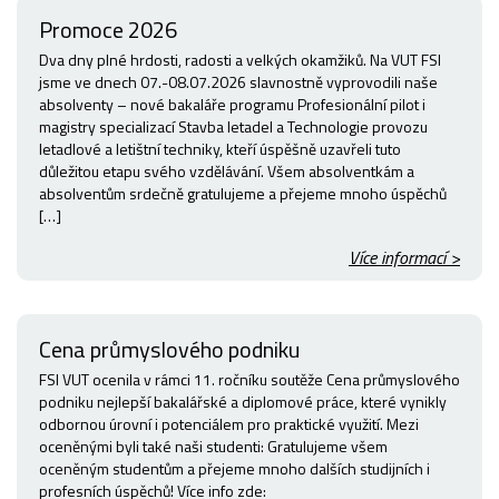
Promoce 2026
Dva dny plné hrdosti, radosti a velkých okamžiků. Na VUT FSI
jsme ve dnech 07.-08.07.2026 slavnostně vyprovodili naše
absolventy – nové bakaláře programu Profesionální pilot i
magistry specializací Stavba letadel a Technologie provozu
letadlové a letištní techniky, kteří úspěšně uzavřeli tuto
důležitou etapu svého vzdělávání. Všem absolventkám a
absolventům srdečně gratulujeme a přejeme mnoho úspěchů
[…]
Více informací >
Cena průmyslového podniku
FSI VUT ocenila v rámci 11. ročníku soutěže Cena průmyslového
podniku nejlepší bakalářské a diplomové práce, které vynikly
odbornou úrovní i potenciálem pro praktické využití. Mezi
oceněnými byli také naši studenti: Gratulujeme všem
oceněným studentům a přejeme mnoho dalších studijních i
profesních úspěchů! Více info zde: