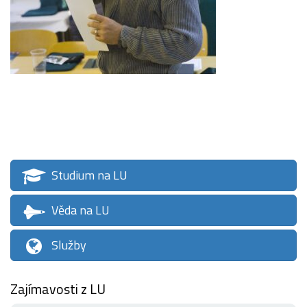
Studium na LU
Věda na LU
Služby
Zajímavosti z LU