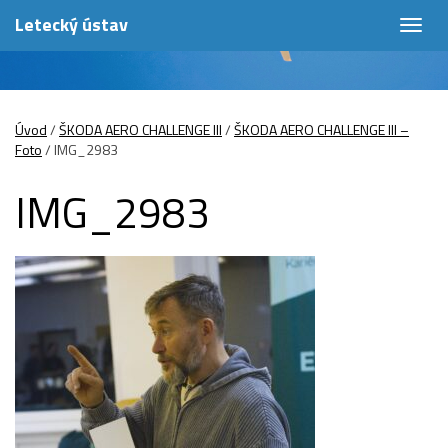
Letecký ústav
Togg
navig
Úvod
/
ŠKODA AERO CHALLENGE III
/
ŠKODA AERO CHALLENGE III –
Foto
/
IMG_2983
IMG_2983