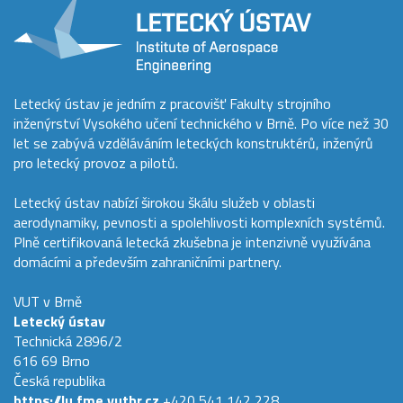
Letecký ústav je jedním z pracovišť Fakulty strojního
inženýrství Vysokého učení technického v Brně. Po více než 30
let se zabývá vzděláváním leteckých konstruktérů, inženýrů
pro letecký provoz a pilotů.
Letecký ústav nabízí širokou škálu služeb v oblasti
aerodynamiky, pevnosti a spolehlivosti komplexních systémů.
Plně certifikovaná letecká zkušebna je intenzivně využívána
domácími a především zahraničními partnery.
VUT v Brně
Letecký ústav
Technická 2896/2
616 69 Brno
Česká republika
https://lu.fme.vutbr.cz
+420 541 142 228