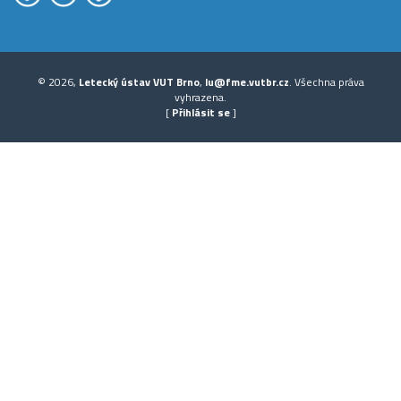
© 2026,
Letecký ústav VUT Brno
,
lu@fme.vutbr.cz
. Všechna práva
vyhrazena.
[
Přihlásit se
]