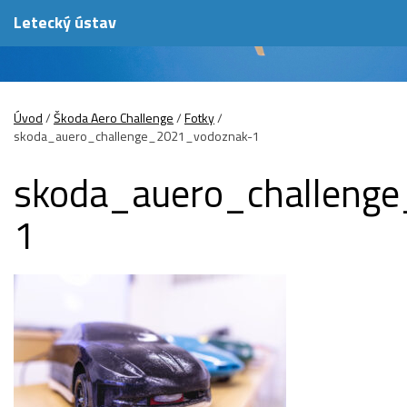
Letecký ústav
Úvod
/
Škoda Aero Challenge
/
Fotky
/
skoda_auero_challenge_2021_vodoznak-1
skoda_auero_challeng
1