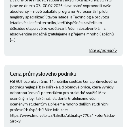
jsme ve dnech 07.-08.07.2026 slavnostně vyprovodili naše
absolventy – nové bakaláře programu Profesionální pilot i
magistry specializací Stavba letadel a Technologie provozu
letadlové a letištní techniky, kteří úspěšně uzavřeli tuto
důležitou etapu svého vzdělávání. Všem absolventkám a
absolventům srdečně gratulujeme a přejeme mnoho úspěchů
[…]
Více informací >
Cena průmyslového podniku
FSI VUT ocenila v rámci 11. ročníku soutěže Cena průmyslového
podniku nejlepší bakalářské a diplomové práce, které vynikly
odbornou úrovní i potenciálem pro praktické využití. Mezi
oceněnými byli také naši studenti: Gratulujeme všem
oceněným studentům a přejeme mnoho dalších studijních i
profesních úspěchů! Více info zde:
https://www.fme.vutbr.cz/fakulta/aktuality/77024 Foto: Václav
Široký