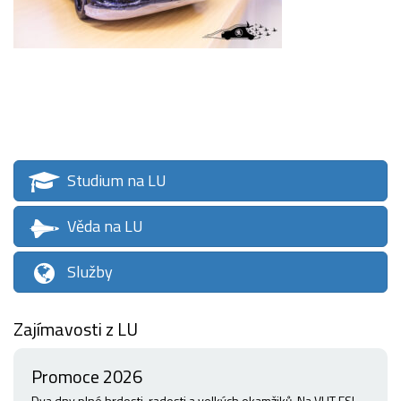
Studium na LU
Věda na LU
Služby
Zajímavosti z LU
Promoce 2026
Dva dny plné hrdosti, radosti a velkých okamžiků. Na VUT FSI