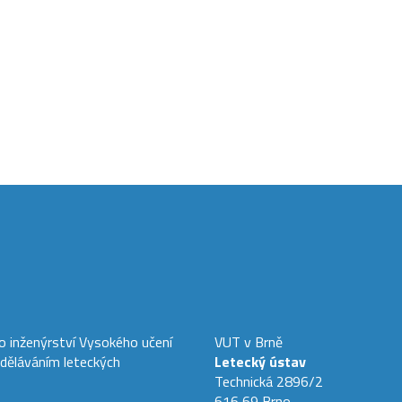
ho inženýrství Vysokého učení
VUT v Brně
zděláváním leteckých
Letecký ústav
Technická 2896/2
616 69 Brno