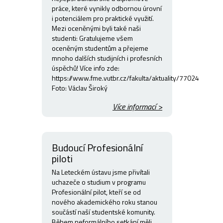
práce, které vynikly odbornou úrovní
i potenciálem pro praktické využití.
Mezi oceněnými byli také naši
studenti: Gratulujeme všem
oceněným studentům a přejeme
mnoho dalších studijních i profesních
úspěchů! Více info zde:
https://www.fme.vutbr.cz/fakulta/aktuality/77024
Foto: Václav Široký
Více informací >
Budoucí Profesionální
piloti
Na Leteckém ústavu jsme přivítali
uchazeče o studium v programu
Profesionální pilot, kteří se od
nového akademického roku stanou
součástí naší studentské komunity.
Během neformálního setkání měli