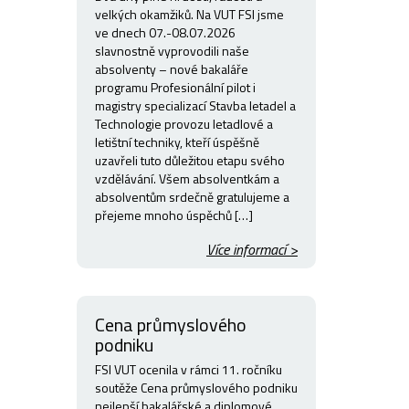
velkých okamžiků. Na VUT FSI jsme
ve dnech 07.-08.07.2026
slavnostně vyprovodili naše
absolventy – nové bakaláře
programu Profesionální pilot i
magistry specializací Stavba letadel a
Technologie provozu letadlové a
letištní techniky, kteří úspěšně
uzavřeli tuto důležitou etapu svého
vzdělávání. Všem absolventkám a
absolventům srdečně gratulujeme a
přejeme mnoho úspěchů […]
Více informací >
Cena průmyslového
podniku
FSI VUT ocenila v rámci 11. ročníku
soutěže Cena průmyslového podniku
nejlepší bakalářské a diplomové