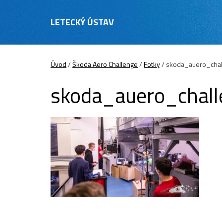
LETECKÝ ÚSTAV
Úvod
/
Škoda Aero Challenge
/
Fotky
/
skoda_auero_cha
skoda_auero_chal