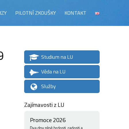
RZY
PILOTNÍ ZKOUŠKY
KONTAKT
9
Studium na LU
Věda na LU
Služby
Zajímavosti z LU
Promoce 2026
Dva dny plné hrdosti, radosti a