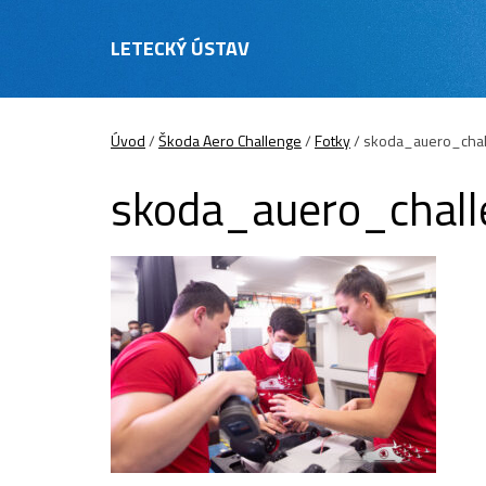
LETECKÝ ÚSTAV
Úvod
/
Škoda Aero Challenge
/
Fotky
/
skoda_auero_cha
skoda_auero_chal