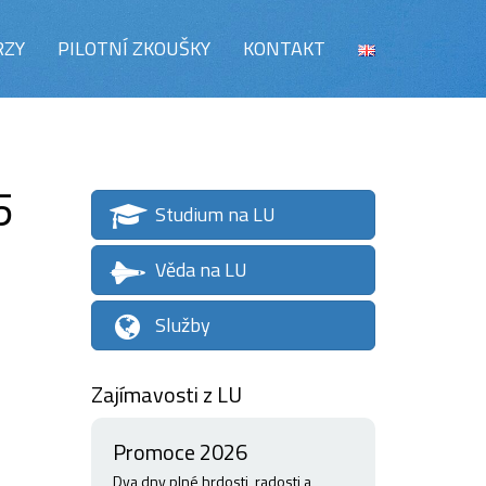
RZY
PILOTNÍ ZKOUŠKY
KONTAKT
5
Studium na LU
Věda na LU
Služby
Zajímavosti z LU
Promoce 2026
Dva dny plné hrdosti, radosti a