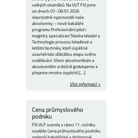
velkých okamžiků. Na VUT FSI jsme
ve dnech 07.-08.07.2026
slavnostně vyprovodili naše
absolventy – nové bakaláře
programu Profesionální pilot i
magistry specializací Stavba letadel a
Technologie provozu letadlové a
letištní techniky, kteří úspěšně
uzavřeli tuto důležitou etapu svého
vzdělávání. Všem absolventkám a
absolventům srdečně gratulujeme a
přejeme mnoho úspěchů […]
Více informací >
Cena průmyslového
podniku
FSI VUT ocenila v rámci 11. ročníku
soutěže Cena průmyslového podniku
nejlepší bakalářské a diplomové