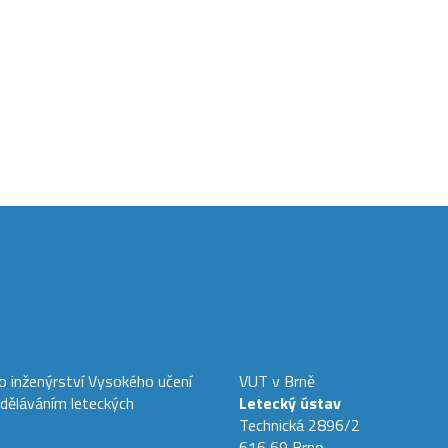
ho inženýrství Vysokého učení
VUT v Brně
zděláváním leteckých
Letecký ústav
Technická 2896/2
616 69 Brno