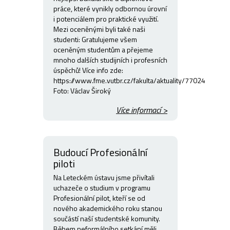
práce, které vynikly odbornou úrovní
i potenciálem pro praktické využití.
Mezi oceněnými byli také naši
studenti: Gratulujeme všem
oceněným studentům a přejeme
mnoho dalších studijních i profesních
úspěchů! Více info zde:
https://www.fme.vutbr.cz/fakulta/aktuality/77024
Foto: Václav Široký
Více informací >
Budoucí Profesionální
piloti
Na Leteckém ústavu jsme přivítali
uchazeče o studium v programu
Profesionální pilot, kteří se od
nového akademického roku stanou
součástí naší studentské komunity.
Během neformálního setkání měli