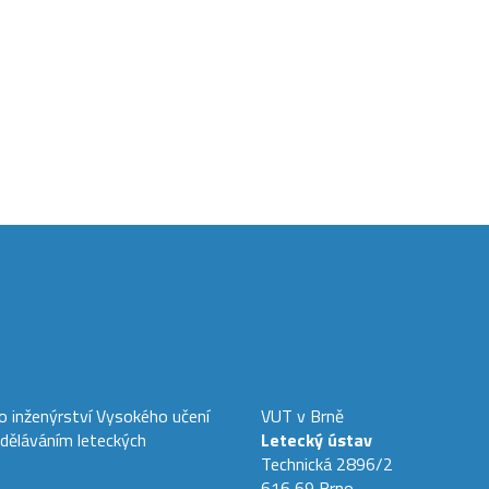
ho inženýrství Vysokého učení
VUT v Brně
zděláváním leteckých
Letecký ústav
Technická 2896/2
616 69 Brno