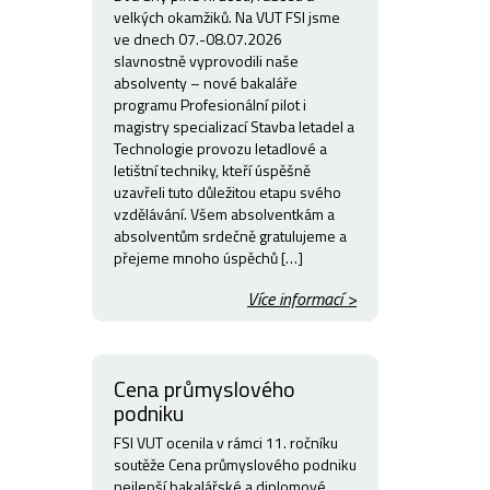
velkých okamžiků. Na VUT FSI jsme
ve dnech 07.-08.07.2026
slavnostně vyprovodili naše
absolventy – nové bakaláře
programu Profesionální pilot i
magistry specializací Stavba letadel a
Technologie provozu letadlové a
letištní techniky, kteří úspěšně
uzavřeli tuto důležitou etapu svého
vzdělávání. Všem absolventkám a
absolventům srdečně gratulujeme a
přejeme mnoho úspěchů […]
Více informací >
Cena průmyslového
podniku
FSI VUT ocenila v rámci 11. ročníku
soutěže Cena průmyslového podniku
nejlepší bakalářské a diplomové