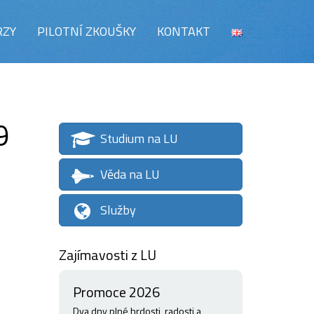
RZY
PILOTNÍ ZKOUŠKY
KONTAKT
9
Studium na LU
Věda na LU
Služby
Zajímavosti z LU
Promoce 2026
Dva dny plné hrdosti, radosti a