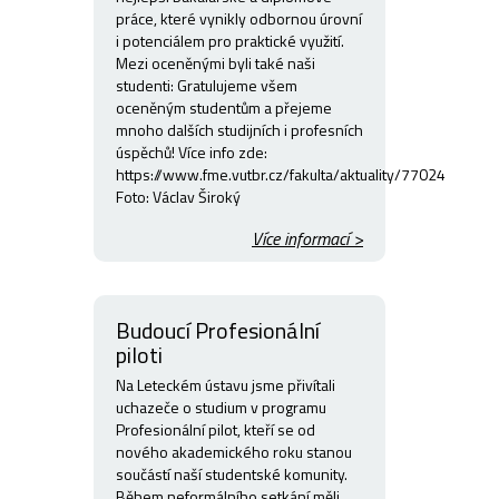
práce, které vynikly odbornou úrovní
i potenciálem pro praktické využití.
Mezi oceněnými byli také naši
studenti: Gratulujeme všem
oceněným studentům a přejeme
mnoho dalších studijních i profesních
úspěchů! Více info zde:
https://www.fme.vutbr.cz/fakulta/aktuality/77024
Foto: Václav Široký
Více informací >
Budoucí Profesionální
piloti
Na Leteckém ústavu jsme přivítali
uchazeče o studium v programu
Profesionální pilot, kteří se od
nového akademického roku stanou
součástí naší studentské komunity.
Během neformálního setkání měli