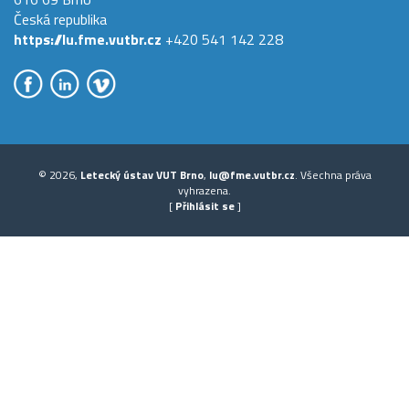
Česká republika
https://lu.fme.vutbr.cz
+420 541 142 228
© 2026,
Letecký ústav VUT Brno
,
lu@fme.vutbr.cz
. Všechna práva
vyhrazena.
[
Přihlásit se
]