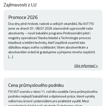
Zajímavosti z LU
Promoce 2026
Dva dny plné hrdosti, radosti a velkých okamžiků. Na VUT FSI
jsme ve dnech 07.-08.07.2026 slavnostně vyprovodili naše
absolventy – nové bakaláře programu Profesionální pilot i
magistry specializací Stavba letadel a Technologie provozu
letadlové a letištní techniky, kteří úspěšně uzavřeli tuto
důležitou etapu svého vzdělávání. Všem absolventkám a
absolventům srdečně gratulujeme a přejeme mnoho úspěchů
[…]
Více informací >
Cena průmyslového podniku
FSI VUT ocenila v rámci 11. ročníku soutěže Cena průmyslového
podniku nejlepší bakalářské a diplomové práce, které vynikly
odbornou úrovní i potenciálem pro praktické využití. Mezi
oceněnými byli také naši studenti: Gratulujeme všem