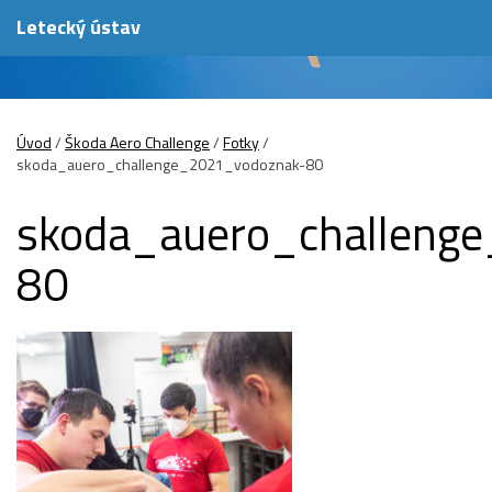
Letecký ústav
Úvod
/
Škoda Aero Challenge
/
Fotky
/
skoda_auero_challenge_2021_vodoznak-80
skoda_auero_challeng
80