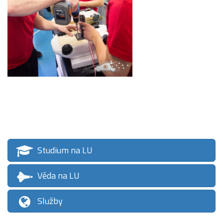
Studium na LU
Věda na LU
Služby