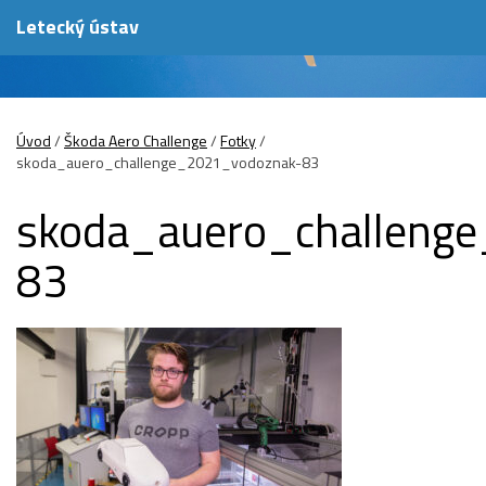
Letecký ústav
Úvod
/
Škoda Aero Challenge
/
Fotky
/
skoda_auero_challenge_2021_vodoznak-83
skoda_auero_challeng
83