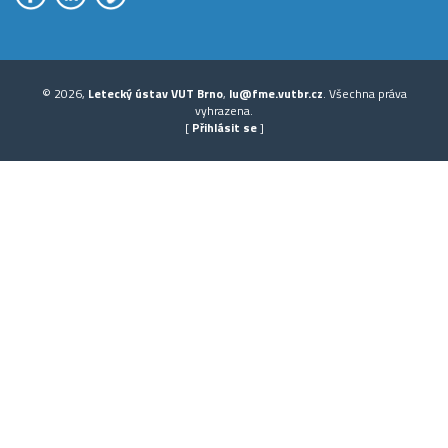
© 2026,
Letecký ústav VUT Brno
,
lu@fme.vutbr.cz
. Všechna práva
vyhrazena.
[
Přihlásit se
]