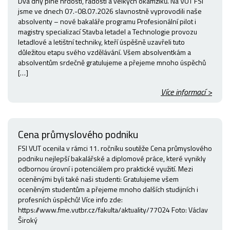
Dva dny plné hrdosti, radosti a velkých okamžiků. Na VUT FSI
jsme ve dnech 07.-08.07.2026 slavnostně vyprovodili naše
absolventy – nové bakaláře programu Profesionální pilot i
magistry specializací Stavba letadel a Technologie provozu
letadlové a letištní techniky, kteří úspěšně uzavřeli tuto
důležitou etapu svého vzdělávání. Všem absolventkám a
absolventům srdečně gratulujeme a přejeme mnoho úspěchů
[…]
Více informací >
Cena průmyslového podniku
FSI VUT ocenila v rámci 11. ročníku soutěže Cena průmyslového
podniku nejlepší bakalářské a diplomové práce, které vynikly
odbornou úrovní i potenciálem pro praktické využití. Mezi
oceněnými byli také naši studenti: Gratulujeme všem
oceněným studentům a přejeme mnoho dalších studijních i
profesních úspěchů! Více info zde:
https://www.fme.vutbr.cz/fakulta/aktuality/77024 Foto: Václav
Široký