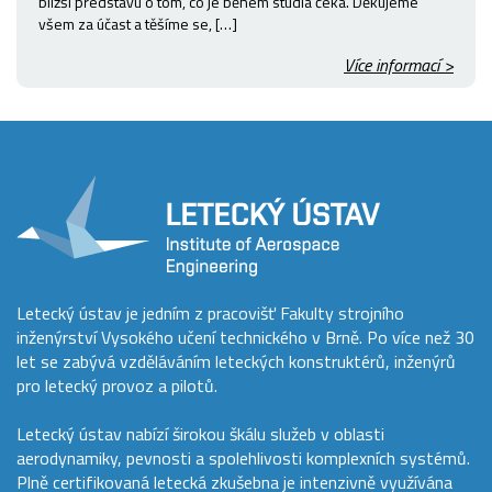
bližší představu o tom, co je během studia čeká. Děkujeme
všem za účast a těšíme se, […]
Více informací >
Letecký ústav je jedním z pracovišť Fakulty strojního
inženýrství Vysokého učení technického v Brně. Po více než 30
let se zabývá vzděláváním leteckých konstruktérů, inženýrů
pro letecký provoz a pilotů.
Letecký ústav nabízí širokou škálu služeb v oblasti
aerodynamiky, pevnosti a spolehlivosti komplexních systémů.
Plně certifikovaná letecká zkušebna je intenzivně využívána