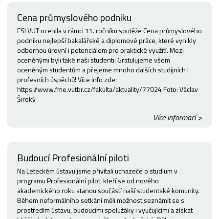
Cena průmyslového podniku
FSI VUT ocenila v rámci 11. ročníku soutěže Cena průmyslového
podniku nejlepší bakalářské a diplomové práce, které vynikly
odbornou úrovní i potenciálem pro praktické využití. Mezi
oceněnými byli také naši studenti: Gratulujeme všem
oceněným studentům a přejeme mnoho dalších studijních i
profesních úspěchů! Více info zde:
https://www.fme.vutbr.cz/fakulta/aktuality/77024 Foto: Václav
Široký
Více informací >
Budoucí Profesionální piloti
Na Leteckém ústavu jsme přivítali uchazeče o studium v
programu Profesionální pilot, kteří se od nového
akademického roku stanou součástí naší studentské komunity.
Během neformálního setkání měli možnost seznámit se s
prostředím ústavu, budoucími spolužáky i vyučujícími a získat