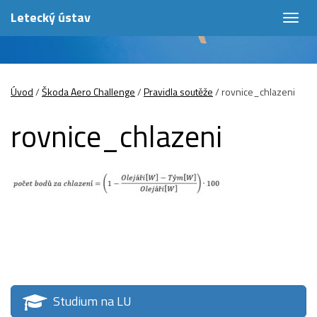
Letecký ústav
Togg
navig
Úvod
/
Škoda Aero Challenge
/
Pravidla soutěže
/
rovnice_chlazeni
rovnice_chlazeni
Studium na LU