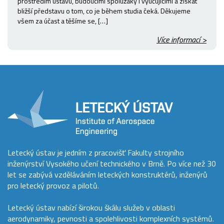
prostředím ústavu, budoucími spolužáky i vyučujícími a získat
bližší představu o tom, co je během studia čeká. Děkujeme
všem za účast a těšíme se, […]
Více informací >
Letecký ústav je jedním z pracovišť Fakulty strojního
inženýrství Vysokého učení technického v Brně. Po více než 30
let se zabývá vzděláváním leteckých konstruktérů, inženýrů
pro letecký provoz a pilotů.
Letecký ústav nabízí širokou škálu služeb v oblasti
aerodynamiky, pevnosti a spolehlivosti komplexních systémů.