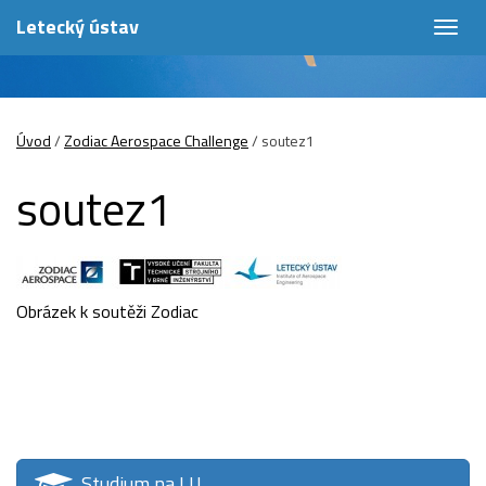
Letecký ústav
Togg
navig
Úvod
/
Zodiac Aerospace Challenge
/
soutez1
soutez1
Obrázek k soutěži Zodiac
Studium na LU