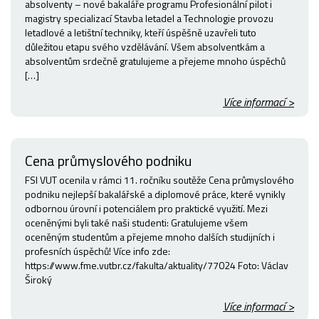
absolventy – nové bakaláře programu Profesionální pilot i
magistry specializací Stavba letadel a Technologie provozu
letadlové a letištní techniky, kteří úspěšně uzavřeli tuto
důležitou etapu svého vzdělávání. Všem absolventkám a
absolventům srdečně gratulujeme a přejeme mnoho úspěchů
[…]
Více informací >
Cena průmyslového podniku
FSI VUT ocenila v rámci 11. ročníku soutěže Cena průmyslového
podniku nejlepší bakalářské a diplomové práce, které vynikly
odbornou úrovní i potenciálem pro praktické využití. Mezi
oceněnými byli také naši studenti: Gratulujeme všem
oceněným studentům a přejeme mnoho dalších studijních i
profesních úspěchů! Více info zde:
https://www.fme.vutbr.cz/fakulta/aktuality/77024 Foto: Václav
Široký
Více informací >