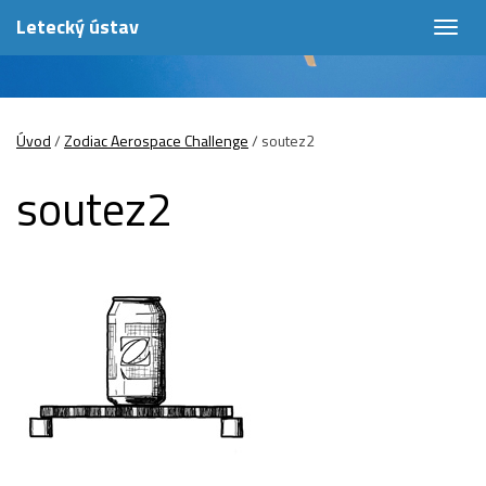
Letecký ústav
Togg
navig
Úvod
/
Zodiac Aerospace Challenge
/
soutez2
soutez2